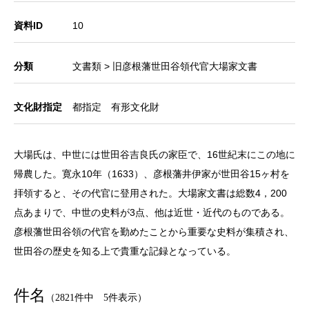
資料ID
10
分類
文書類 > 旧彦根藩世田谷領代官大場家文書
文化財指定
都指定 有形文化財
大場氏は、中世には世田谷吉良氏の家臣で、16世紀末にこの地に
帰農した。寛永10年（1633）、彦根藩井伊家が世田谷15ヶ村を
拝領すると、その代官に登用された。大場家文書は総数4，200
点あまりで、中世の史料が3点、他は近世・近代のものである。
彦根藩世田谷領の代官を勤めたことから重要な史料が集積され、
世田谷の歴史を知る上で貴重な記録となっている。
件名
（2821件中 5件表示）