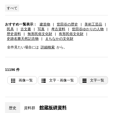
すべて
おすすめ一覧表示：
建造物
|
世田谷の歴史
|
美術工芸品
|
民具
|
古文書
|
写真
|
考古資料
|
世田谷ゆかりの人物
|
歴史資料
|
無形民俗文化財
|
有形民俗文化財
|
史跡名勝天然記念物
|
まちなかの文化財
全件見たい場合には
詳細検索
から。
11196 件
画像一覧
文字・画像一覧
文字一覧
館蔵板碑資料
歴史
資料群