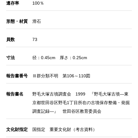
遺存率
100％
形態・材質
滑石
員数
73
寸法
径：0.45cm 厚さ：0.25cm
報告書番号
Ⅲ群分類不明 第106～110図
報告書名
野毛大塚古墳調査会 1999 『野毛大塚古墳―東
京都世田谷区野毛1丁目所在の古墳保存整備・発掘
調査記録―』 世田谷区教育委員会
文化財指定
国指定 重要文化財（考古資料）