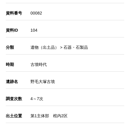
資料番号
00082
資料ID
104
分類
遺物（出土品） > 石器・石製品
時期
古墳時代
遺跡名
野毛大塚古墳
調査次数
4～7次
出土位置
第1主体部 棺内2区