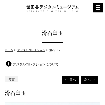
メ
ニ
ュ
ー
滑石臼玉
を
開
く
ホーム
デジタルコレクション
滑石臼玉
デジタルコレクションについて
考古
前へ
次へ
滑石臼玉