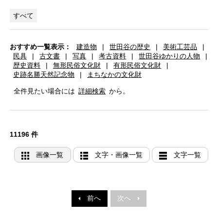
すべて
おすすめ一覧表示：
建造物
|
世田谷の歴史
|
美術工芸品
|
民具
|
古文書
|
写真
|
考古資料
|
世田谷ゆかりの人物
|
歴史資料
|
無形民俗文化財
|
有形民俗文化財
|
史跡名勝天然記念物
|
まちなかの文化財
全件見たい場合には
詳細検索
から。
11196 件
画像一覧
文字・画像一覧
文字一覧
前へ
次へ