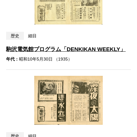
歴史
細目
駒沢電気館プログラム「DENKIKAN WEEKLY」
年代：
昭和10年5月30日 （1935）
歴史
細目