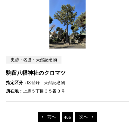
史跡・名勝・天然記念物
駒留八幡神社のクロマツ
指定区分：
区登録 天然記念物
所在地：
上馬５丁目３５番３号
前へ
次へ
466