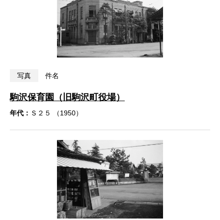
写真
件名
駒沢保育園（旧駒沢町役場）
年代：
Ｓ２５ （1950）