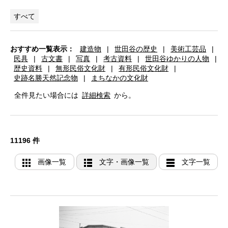
すべて
おすすめ一覧表示：
建造物
|
世田谷の歴史
|
美術工芸品
|
民具
|
古文書
|
写真
|
考古資料
|
世田谷ゆかりの人物
|
歴史資料
|
無形民俗文化財
|
有形民俗文化財
|
史跡名勝天然記念物
|
まちなかの文化財
全件見たい場合には
詳細検索
から。
11196 件
画像一覧
文字・画像一覧
文字一覧