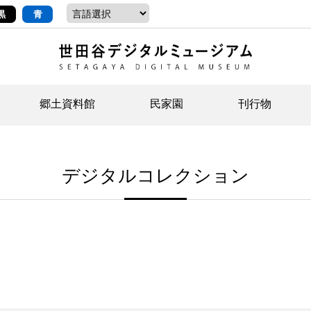
黒
青
郷土資料館
民家園
刊行物
ントップ
デジタルコレクションについて
お知らせ
お知らせ
せたがやの記憶
郷
民
せ
デジタルコレクション
示・ボランティアなど)
語
イベント
イベント
ジュニア講座
年
年
文
社会科見学など）
開館時間/アクセス
刊行物
団
岡
資料の利用について
刊