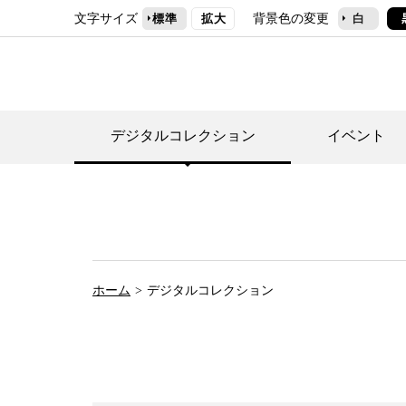
文字サイズ
背景色の変更
標準
拡大
白
デジタルコレクション
イベント
デジタルコレクショ
郷土資料館トップ
民家園トップ
刊行物一覧
世田谷区の歴史
フロアマップ
事業案内(テーマ展
せたがや歴史文化物
常設展案内
団体利用について（
ホーム
デジタルコレクション
施設利用について
次大夫堀公園民家園
代官屋敷について