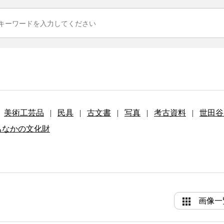
美術工芸品
|
民具
|
古文書
|
写真
|
考古資料
|
世田谷
ちなかの文化財
画像一