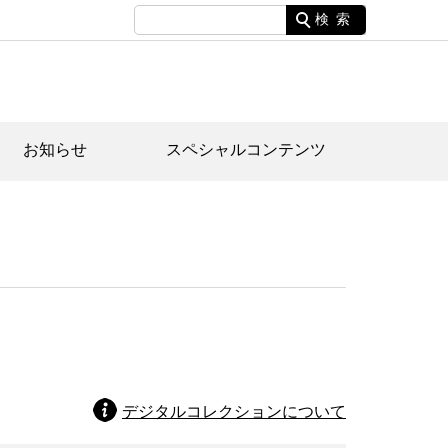
検索
お知らせ
スペシャルコンテンツ
土資料館について
家園のあらまし・文化財建造物
たがや文化散策マップ
間スケジュール
間スケジュール
化財紹介動画
体見学のご案内
本公園民家園
行物
デジタルコレクションについて