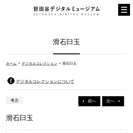
メ
ニ
ュ
ー
滑石臼玉
を
開
く
ホーム
デジタルコレクション
滑石臼玉
デジタルコレクションについて
考古
前へ
次へ
滑石臼玉