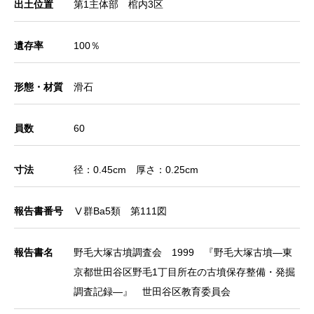
出土位置
第1主体部 棺内3区
遺存率
100％
形態・材質
滑石
員数
60
寸法
径：0.45cm 厚さ：0.25cm
報告書番号
Ⅴ群Ba5類 第111図
報告書名
野毛大塚古墳調査会 1999 『野毛大塚古墳―東
京都世田谷区野毛1丁目所在の古墳保存整備・発掘
調査記録―』 世田谷区教育委員会