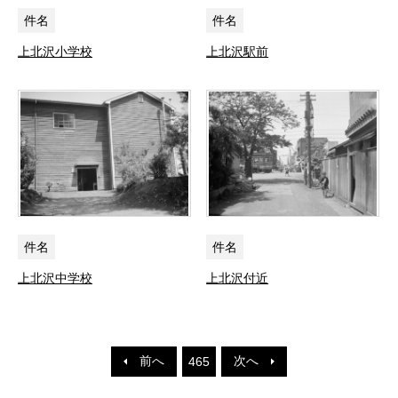
件名
件名
上北沢小学校
上北沢駅前
件名
件名
上北沢中学校
上北沢付近
前へ
次へ
465