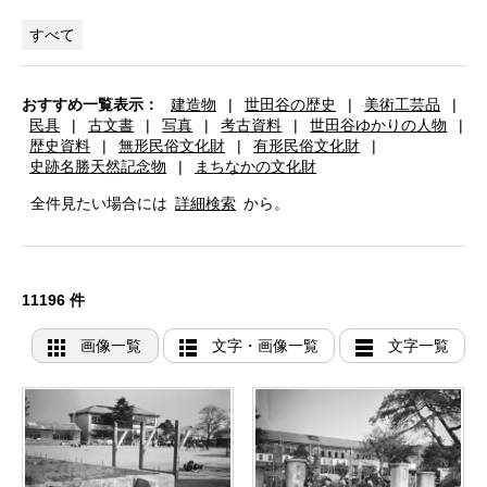
すべて
おすすめ一覧表示：
建造物
|
世田谷の歴史
|
美術工芸品
|
民具
|
古文書
|
写真
|
考古資料
|
世田谷ゆかりの人物
|
歴史資料
|
無形民俗文化財
|
有形民俗文化財
|
史跡名勝天然記念物
|
まちなかの文化財
全件見たい場合には
詳細検索
から。
11196 件
画像一覧
文字・画像一覧
文字一覧