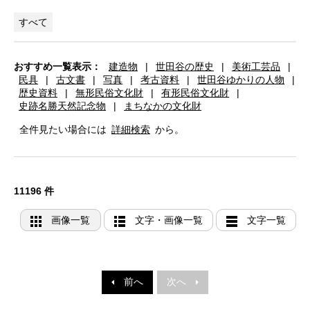
すべて
おすすめ一覧表示：
建造物
|
世田谷の歴史
|
美術工芸品
|
民具
|
古文書
|
写真
|
考古資料
|
世田谷ゆかりの人物
|
歴史資料
|
無形民俗文化財
|
有形民俗文化財
|
史跡名勝天然記念物
|
まちなかの文化財
全件見たい場合には
詳細検索
から。
11196 件
画像一覧
文字・画像一覧
文字一覧
前へ
次へ