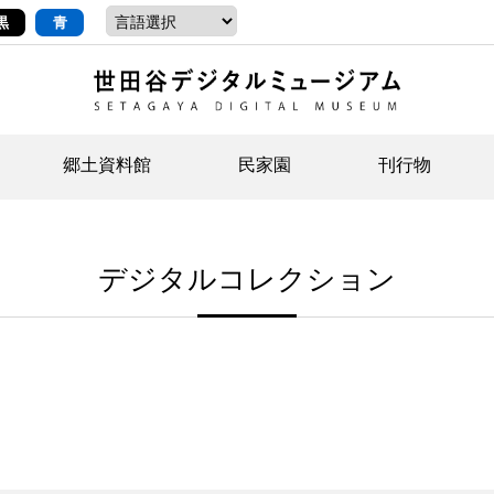
黒
青
郷土資料館
民家園
刊行物
ントップ
デジタルコレクションについて
お知らせ
お知らせ
せたがやの記憶
郷
民
せ
デジタルコレクション
示・ボランティアなど)
語
イベント
イベント
ジュニア講座
年
年
文
社会科見学など）
開館時間/アクセス
刊行物
団
岡
資料の利用について
刊