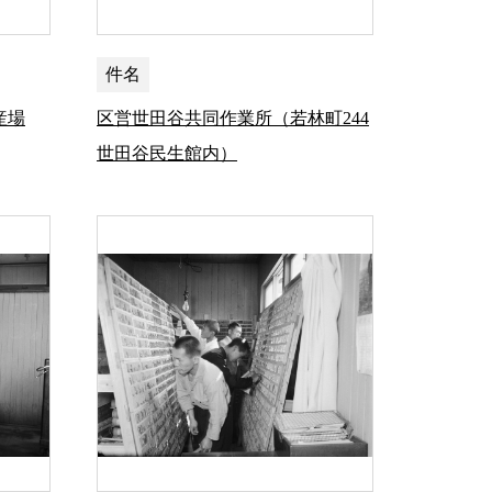
件名
産場
区営世田谷共同作業所（若林町244
世田谷民生館内）