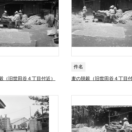
件名
穀（旧世田谷４丁目付近）
麦の脱穀（旧世田谷４丁目