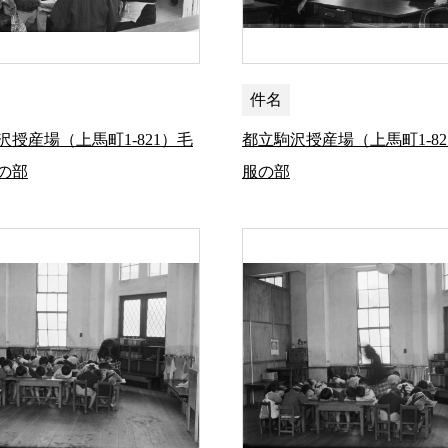
件名
沢授産場（上馬町1-821）毛
都立駒沢授産場（上馬町1-82
の部
服の部