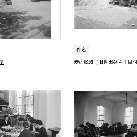
件名
麦の脱穀（旧世田谷４丁目
院