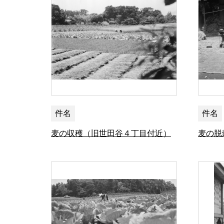
件名
件名
麦の収穫（旧世田谷４丁目付近）
麦の脱