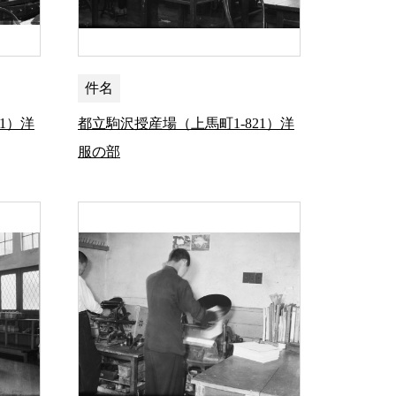
件名
1）洋
都立駒沢授産場（上馬町1-821）洋
服の部