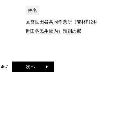
件名
区営世田谷共同作業所（若林町244
世田谷民生館内）印刷の部
次へ
467