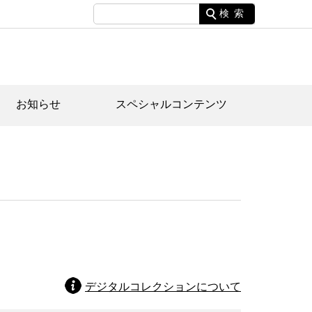
検索
お知らせ
スペシャルコンテンツ
土資料館について
家園のあらまし・文化財建造物
たがや文化散策マップ
間スケジュール
間スケジュール
化財紹介動画
体見学のご案内
本公園民家園
行物
デジタルコレクションについて