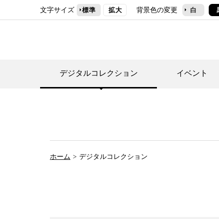
文字サイズ
背景色の変更
標準
拡大
白
デジタルコレクション
イベント
デジタルコレクショ
郷土資料館トップ
民家園トップ
刊行物一覧
世田谷区の歴史
フロアマップ
事業案内(テーマ展
せたがや歴史文化物
常設展案内
団体利用について（
ホーム
デジタルコレクション
施設利用について
次大夫堀公園民家園
代官屋敷について