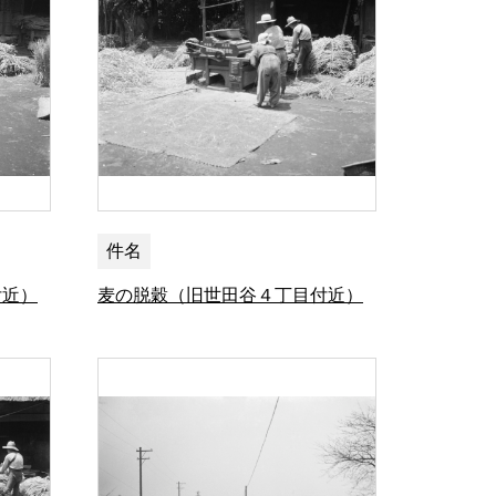
件名
付近）
麦の脱穀（旧世田谷４丁目付近）