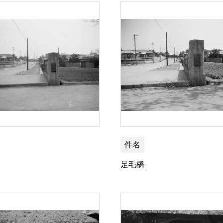
件名
足毛橋