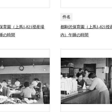
件名
保育園（上馬1-821授産場
都駒沢保育園（上馬1-821授
睡の時間
内）午睡の時間