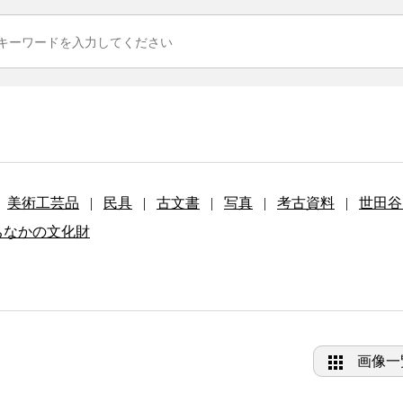
美術工芸品
|
民具
|
古文書
|
写真
|
考古資料
|
世田谷
ちなかの文化財
画像一