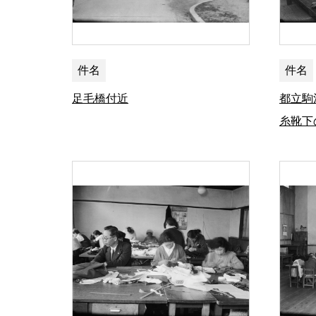
件名
件名
足毛橋付近
都立駒
糸靴下