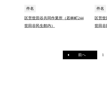
件名
件名
区営世田谷共同作業所（若林町244
区営世
世田谷民生館内）
世田谷
前へ
1