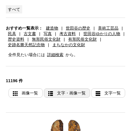
すべて
おすすめ一覧表示：
建造物
|
世田谷の歴史
|
美術工芸品
|
民具
|
古文書
|
写真
|
考古資料
|
世田谷ゆかりの人物
|
歴史資料
|
無形民俗文化財
|
有形民俗文化財
|
史跡名勝天然記念物
|
まちなかの文化財
全件見たい場合には
詳細検索
から。
11196 件
画像一覧
文字・画像一覧
文字一覧