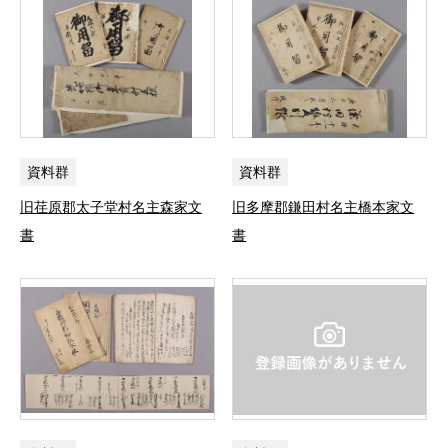
資料群
資料群
旧荏原郡太子堂村名主森家文
旧多摩郡鎌田村名主橋本家文
書
書