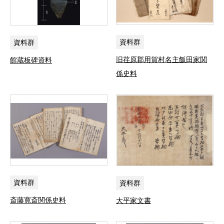
資料群
資料群
旧荏原郡用賀村名主飯田家関
館蔵板碑資料
係史料
資料群
資料群
斎藤寛斎関係史料
大平家文書