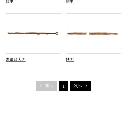
短甲
頸甲
素環頭大刀
鉄刀
前へ
次へ
1