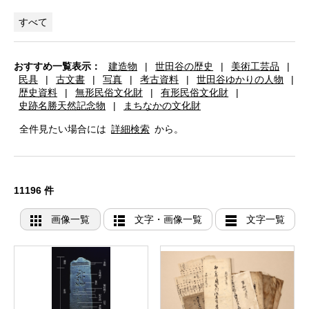
すべて
おすすめ一覧表示：
建造物
|
世田谷の歴史
|
美術工芸品
|
民具
|
古文書
|
写真
|
考古資料
|
世田谷ゆかりの人物
|
歴史資料
|
無形民俗文化財
|
有形民俗文化財
|
史跡名勝天然記念物
|
まちなかの文化財
全件見たい場合には
詳細検索
から。
11196 件
画像一覧
文字・画像一覧
文字一覧