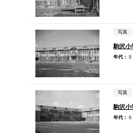
写真
駒沢小
年代：
Ｓ
写真
駒沢小
年代：
Ｓ