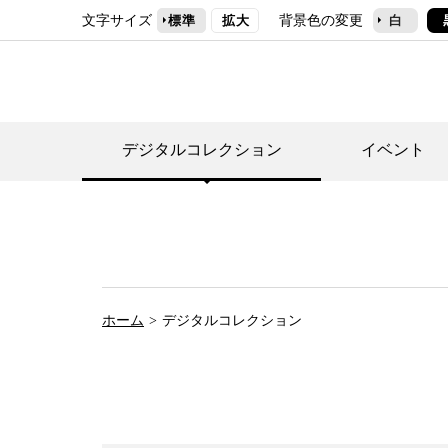
文字サイズ
背景色の変更
標準
拡大
白
デジタルコレクション
イベント
デジタルコレクショ
郷土資料館トップ
民家園トップ
刊行物一覧
世田谷区の歴史
フロアマップ
事業案内(テーマ展
せたがや歴史文化物
常設展案内
団体利用について（
ホーム
デジタルコレクション
施設利用について
次大夫堀公園民家園
代官屋敷について