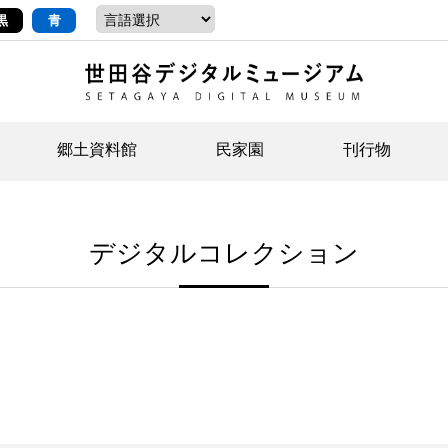
黒
青
郷土資料館
民家園
刊行物
ントップ
デジタルコレクションについて
お知らせ
お知らせ
せたがやの記憶
郷
民
せ
デジタルコレクション
示・ボランティアなど)
語
イベント
イベント
ジュニア講座
年
年
文
社会科見学など）
開館時間/アクセス
刊行物
団
岡
資料の利用について
刊