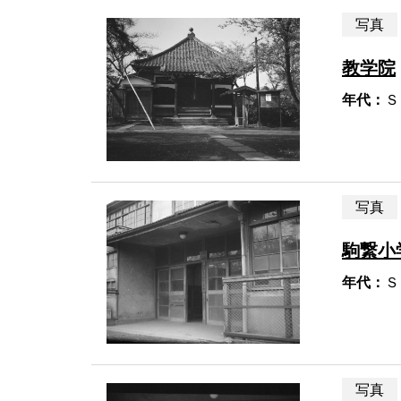
写真
教学院
年代：
Ｓ
写真
駒繋小
年代：
Ｓ
写真