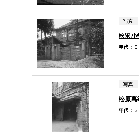
写真
松沢小
年代：
Ｓ
写真
松原高
年代：
Ｓ