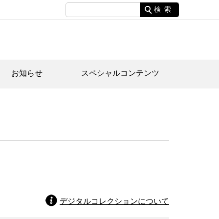
検索
お知らせ
スペシャルコンテンツ
土資料館について
家園のあらまし・文化財建造物
たがや文化散策マップ
間スケジュール
間スケジュール
化財紹介動画
体見学のご案内
本公園民家園
行物
デジタルコレクションについて