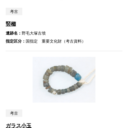
考古
竪櫛
遺跡名：
野毛大塚古墳
指定区分：
国指定 重要文化財（考古資料）
考古
ガラス小玉