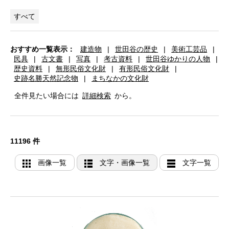
すべて
おすすめ一覧表示：
建造物
|
世田谷の歴史
|
美術工芸品
|
民具
|
古文書
|
写真
|
考古資料
|
世田谷ゆかりの人物
|
歴史資料
|
無形民俗文化財
|
有形民俗文化財
|
史跡名勝天然記念物
|
まちなかの文化財
全件見たい場合には
詳細検索
から。
11196 件
画像一覧
文字・画像一覧
文字一覧