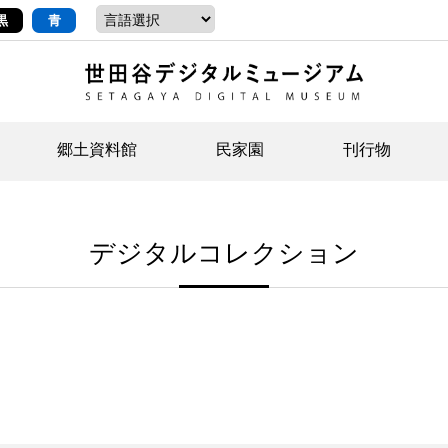
黒
青
郷土資料館
民家園
刊行物
ントップ
デジタルコレクションについて
お知らせ
お知らせ
せたがやの記憶
郷
民
せ
デジタルコレクション
示・ボランティアなど)
語
イベント
イベント
ジュニア講座
年
年
文
社会科見学など）
開館時間/アクセス
刊行物
団
岡
資料の利用について
刊