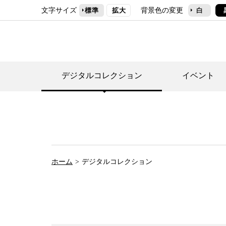
文字サイズ
背景色の変更
標準
拡大
白
デジタルコレクション
イベント
デジタルコレクショ
郷土資料館トップ
民家園トップ
刊行物一覧
世田谷区の歴史
フロアマップ
事業案内(テーマ展
せたがや歴史文化物
常設展案内
団体利用について（
ホーム
デジタルコレクション
施設利用について
次大夫堀公園民家園
代官屋敷について