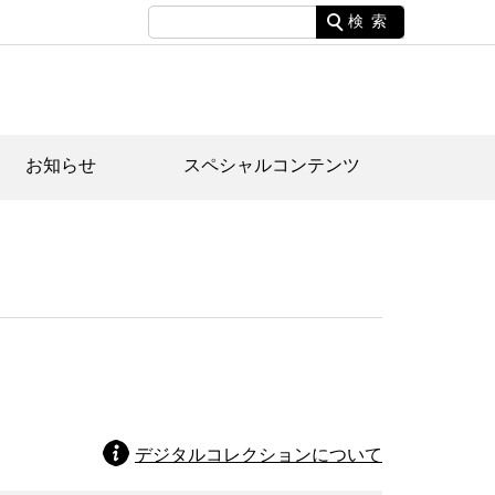
検索
お知らせ
スペシャルコンテンツ
土資料館について
家園のあらまし・文化財建造物
たがや文化散策マップ
間スケジュール
間スケジュール
化財紹介動画
体見学のご案内
本公園民家園
行物
デジタルコレクションについて