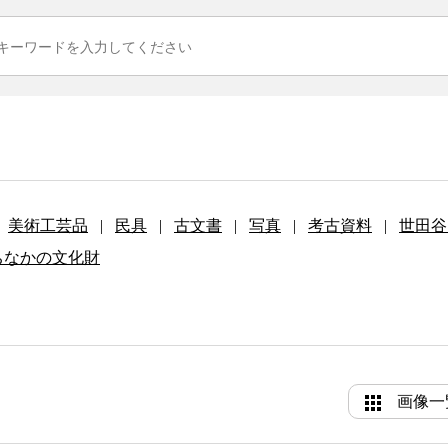
美術工芸品
|
民具
|
古文書
|
写真
|
考古資料
|
世田谷
ちなかの文化財
画像一