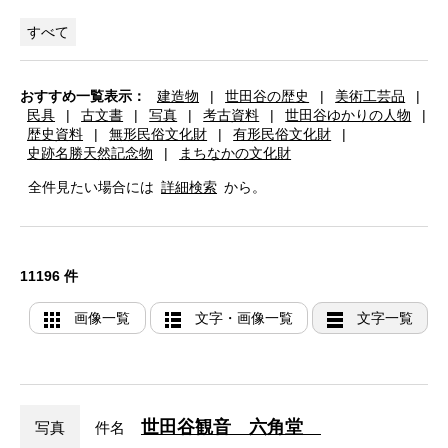
すべて
おすすめ一覧表示：
建造物
|
世田谷の歴史
|
美術工芸品
|
民具
|
古文書
|
写真
|
考古資料
|
世田谷ゆかりの人物
|
歴史資料
|
無形民俗文化財
|
有形民俗文化財
|
史跡名勝天然記念物
|
まちなかの文化財
全件見たい場合には
詳細検索
から。
11196 件
画像一覧
文字・画像一覧
文字一覧
世田谷観音 六角堂
写真
件名