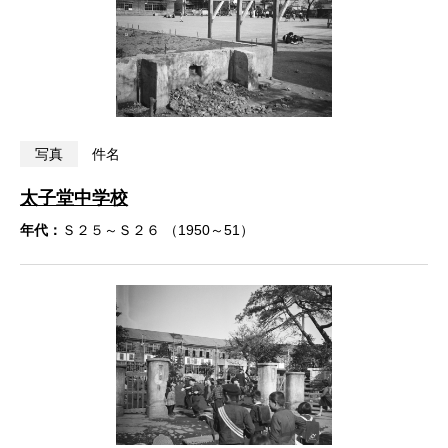
写真
件名
太子堂中学校
年代：
Ｓ２５～Ｓ２６ （1950～51）