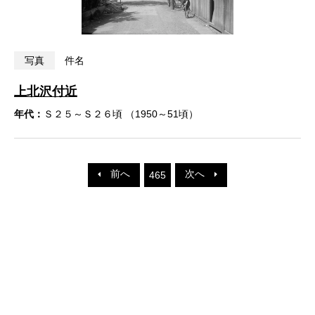
写真
件名
上北沢付近
年代：
Ｓ２５～Ｓ２６頃 （1950～51頃）
前へ
次へ
465