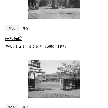
写真
件名
松沢病院
年代：
Ｓ２５～Ｓ２６頃 （1950～51頃）
写真
件名