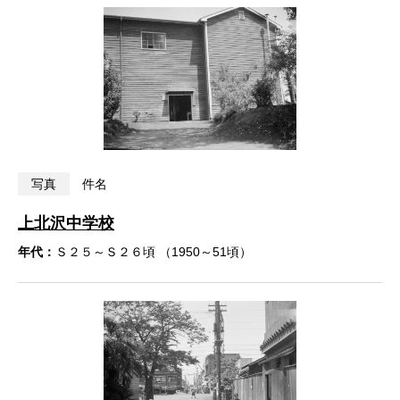
写真
件名
上北沢中学校
年代：
Ｓ２５～Ｓ２６頃 （1950～51頃）