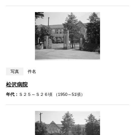
写真
件名
松沢病院
年代：
Ｓ２５～Ｓ２６頃 （1950～51頃）