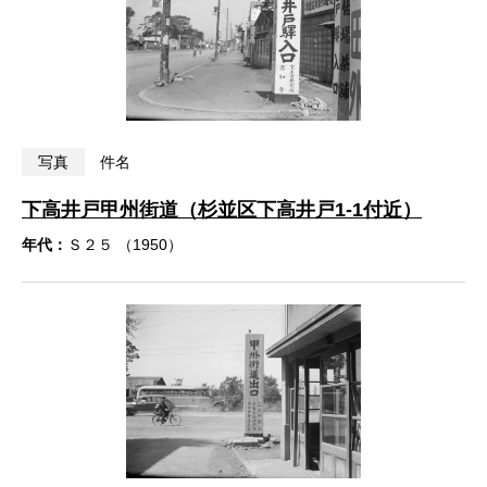
写真
件名
下高井戸甲州街道（杉並区下高井戸1-1付近）
年代：
Ｓ２５ （1950）