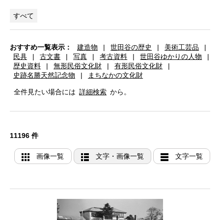
すべて
おすすめ一覧表示：
建造物
|
世田谷の歴史
|
美術工芸品
|
民具
|
古文書
|
写真
|
考古資料
|
世田谷ゆかりの人物
|
歴史資料
|
無形民俗文化財
|
有形民俗文化財
|
史跡名勝天然記念物
|
まちなかの文化財
全件見たい場合には
詳細検索
から。
11196 件
画像一覧
文字・画像一覧
文字一覧