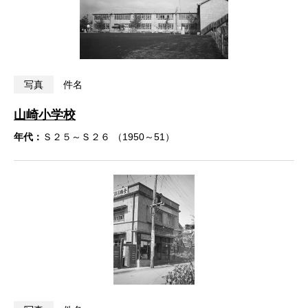
写真
件名
山崎小学校
年代：
Ｓ２５～Ｓ２６ （1950～51）