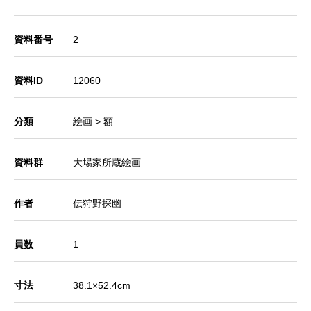
資料番号
2
資料ID
12060
分類
絵画 > 額
資料群
大場家所蔵絵画
作者
伝狩野探幽
員数
1
寸法
38.1×52.4cm