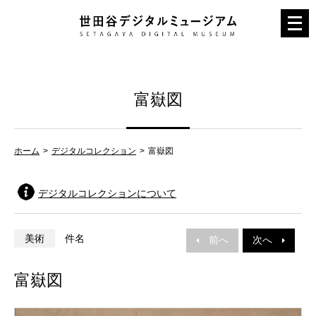
メ
ニ
ュ
ー
富嶽図
を
開
く
ホーム
デジタルコレクション
富嶽図
デジタルコレクションについて
美術
件名
前へ
次へ
富嶽図