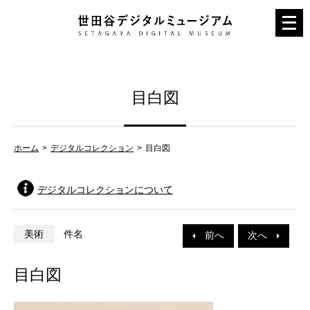
メ
ニ
ュ
ー
目白図
を
開
く
ホーム
デジタルコレクション
目白図
デジタルコレクションについて
美術
件名
前へ
次へ
目白図