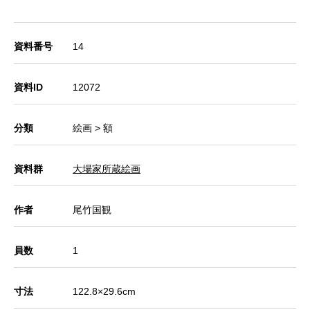
資料番号
14
資料ID
12072
分類
絵画 > 額
資料群
大場家所蔵絵画
作者
尾竹国観
員数
1
寸法
122.8×29.6cm