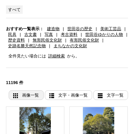
すべて
おすすめ一覧表示：
建造物
|
世田谷の歴史
|
美術工芸品
|
民具
|
古文書
|
写真
|
考古資料
|
世田谷ゆかりの人物
|
歴史資料
|
無形民俗文化財
|
有形民俗文化財
|
史跡名勝天然記念物
|
まちなかの文化財
全件見たい場合には
詳細検索
から。
11196 件
画像一覧
文字・画像一覧
文字一覧