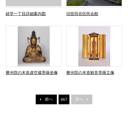
経堂一丁目詳細案内図
旧世田谷区民会館
勝光院の木造虚空蔵菩薩坐像
勝光院の木造観音菩薩立像
前へ
次へ
467