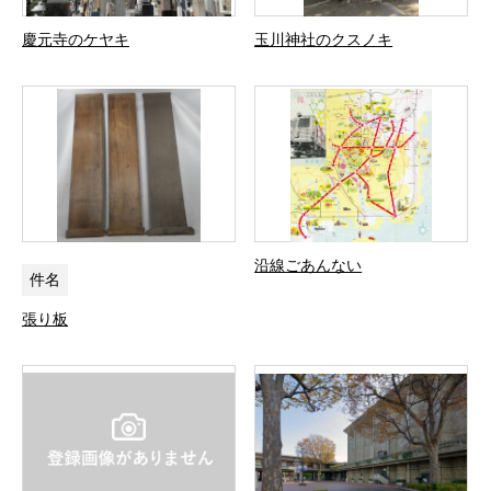
慶元寺のケヤキ
玉川神社のクスノキ
沿線ごあんない
件名
張り板