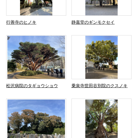
行善寺のヒノキ
静嘉堂のギンモクセイ
松沢病院のタギョウショウ
乗泉寺世田谷別院のクスノキ