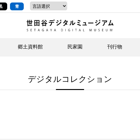
黒
青
郷土資料館
民家園
刊行物
ントップ
デジタルコレクションについて
お知らせ
お知らせ
せたがやの記憶
郷
民
せ
デジタルコレクション
示・ボランティアなど)
語
イベント
イベント
ジュニア講座
年
年
文
社会科見学など）
開館時間/アクセス
刊行物
団
岡
資料の利用について
刊