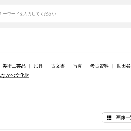
美術工芸品
|
民具
|
古文書
|
写真
|
考古資料
|
世田谷
ちなかの文化財
画像一