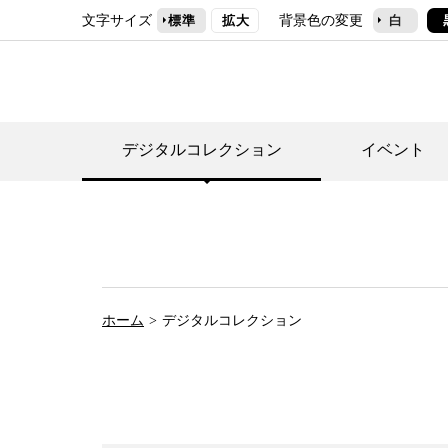
文字サイズ
背景色の変更
標準
拡大
白
デジタルコレクション
イベント
デジタルコレクショ
郷土資料館トップ
民家園トップ
刊行物一覧
世田谷区の歴史
フロアマップ
事業案内(テーマ展
せたがや歴史文化物
常設展案内
団体利用について（
ホーム
デジタルコレクション
施設利用について
次大夫堀公園民家園
代官屋敷について