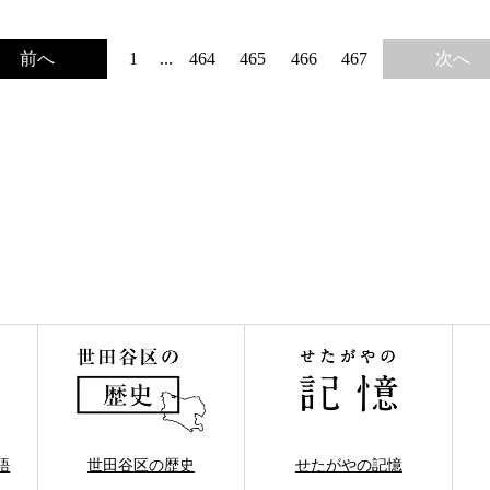
前へ
次へ
1
...
464
465
466
467
語
世田谷区の歴史
せたがやの記憶