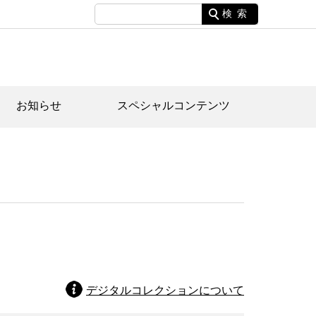
検索
お知らせ
スペシャルコンテンツ
土資料館について
家園のあらまし・文化財建造物
たがや文化散策マップ
間スケジュール
間スケジュール
化財紹介動画
体見学のご案内
本公園民家園
行物
デジタルコレクションについて