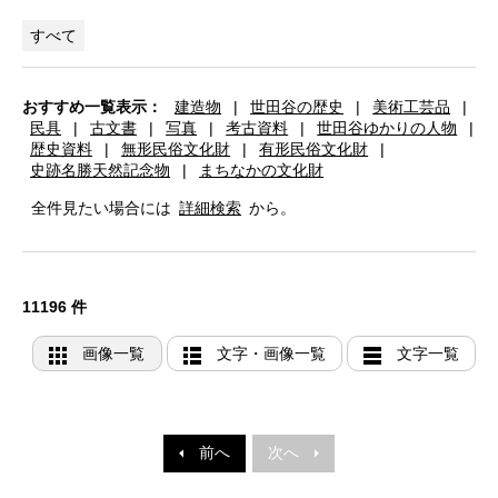
すべて
おすすめ一覧表示：
建造物
|
世田谷の歴史
|
美術工芸品
|
民具
|
古文書
|
写真
|
考古資料
|
世田谷ゆかりの人物
|
歴史資料
|
無形民俗文化財
|
有形民俗文化財
|
史跡名勝天然記念物
|
まちなかの文化財
全件見たい場合には
詳細検索
から。
11196 件
画像一覧
文字・画像一覧
文字一覧
前へ
次へ