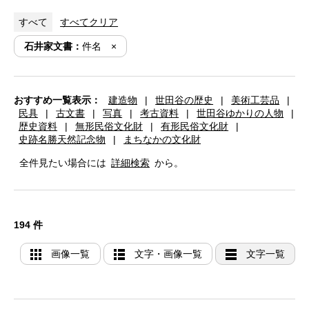
すべて
すべてクリア
石井家文書：
件名
おすすめ一覧表示：
建造物
|
世田谷の歴史
|
美術工芸品
|
民具
|
古文書
|
写真
|
考古資料
|
世田谷ゆかりの人物
|
歴史資料
|
無形民俗文化財
|
有形民俗文化財
|
史跡名勝天然記念物
|
まちなかの文化財
全件見たい場合には
詳細検索
から。
194 件
画像一覧
文字・画像一覧
文字一覧