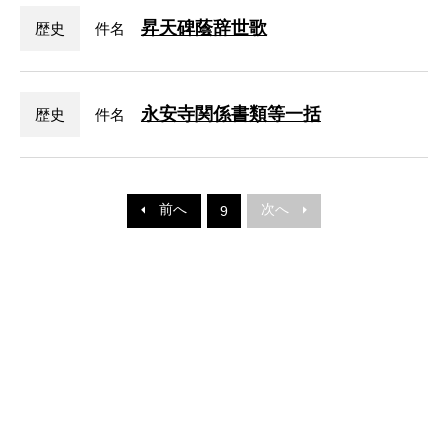
昇天碑蔭辞世歌
歴史
件名
永安寺関係書類等一括
歴史
件名
前へ
次へ
9