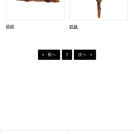
鉄鉾
鉄鏃
前へ
次へ
7