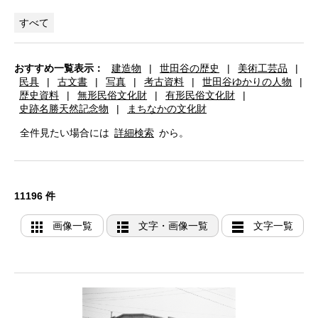
すべて
おすすめ一覧表示：
建造物
|
世田谷の歴史
|
美術工芸品
|
民具
|
古文書
|
写真
|
考古資料
|
世田谷ゆかりの人物
|
歴史資料
|
無形民俗文化財
|
有形民俗文化財
|
史跡名勝天然記念物
|
まちなかの文化財
全件見たい場合には
詳細検索
から。
11196 件
画像一覧
文字・画像一覧
文字一覧