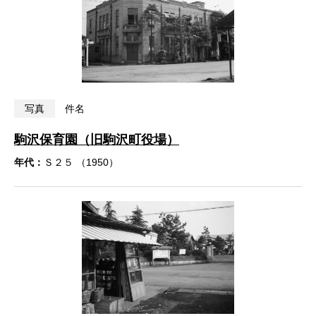
写真
件名
駒沢保育園（旧駒沢町役場）
年代：
Ｓ２５ （1950）