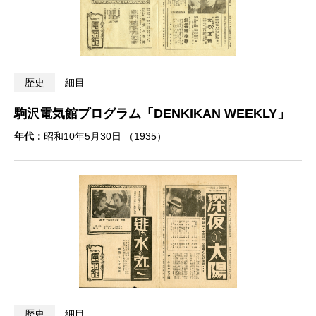
歴史
細目
駒沢電気館プログラム「DENKIKAN WEEKLY」
年代：
昭和10年5月30日 （1935）
歴史
細目