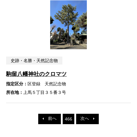
史跡・名勝・天然記念物
駒留八幡神社のクロマツ
指定区分：
区登録 天然記念物
所在地：
上馬５丁目３５番３号
前へ
次へ
466