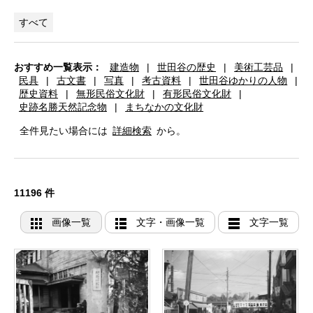
すべて
おすすめ一覧表示：
建造物
|
世田谷の歴史
|
美術工芸品
|
民具
|
古文書
|
写真
|
考古資料
|
世田谷ゆかりの人物
|
歴史資料
|
無形民俗文化財
|
有形民俗文化財
|
史跡名勝天然記念物
|
まちなかの文化財
全件見たい場合には
詳細検索
から。
11196 件
画像一覧
文字・画像一覧
文字一覧