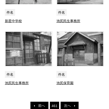
件名
件名
新星中学校
池尻民生事務所
件名
件名
池尻民生事務所
池尻保育園
前へ
次へ
461