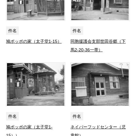
件名
件名
鳩ポッポの家（太子堂1-15）
同胞援護会支部世田谷郷（下
馬2-20-36一帯）
件名
件名
鳩ポッポの家（太子堂1-
ネイバーフッドセンター（児
15））
童館）