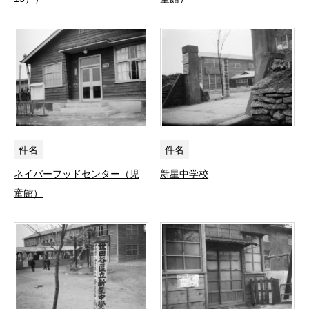
件名
件名
ネイバーフッドセンター（児
新星中学校
童館）