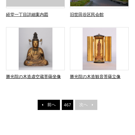
経堂一丁目詳細案内図
旧世田谷区民会館
勝光院の木造虚空蔵菩薩坐像
勝光院の木造観音菩薩立像
前へ
次へ
467