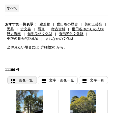
すべて
おすすめ一覧表示：
建造物
|
世田谷の歴史
|
美術工芸品
|
民具
|
古文書
|
写真
|
考古資料
|
世田谷ゆかりの人物
|
歴史資料
|
無形民俗文化財
|
有形民俗文化財
|
史跡名勝天然記念物
|
まちなかの文化財
全件見たい場合には
詳細検索
から。
11196 件
画像一覧
文字・画像一覧
文字一覧