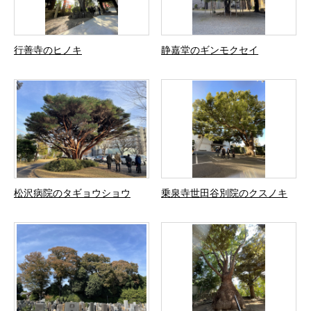
行善寺のヒノキ
静嘉堂のギンモクセイ
松沢病院のタギョウショウ
乗泉寺世田谷別院のクスノキ