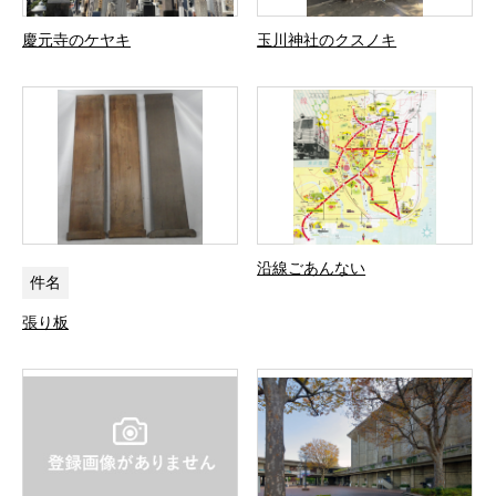
慶元寺のケヤキ
玉川神社のクスノキ
沿線ごあんない
件名
張り板