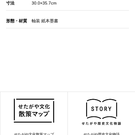
寸法
30.0×35.7cm
形態・材質
軸装 紙本墨書
せたがや文化散策マップ
せたがや歴史文化物語