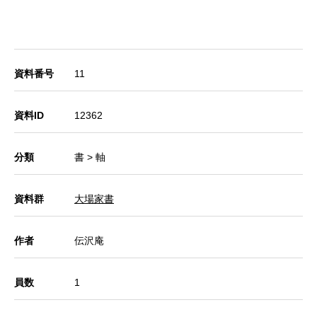
資料番号
11
資料ID
12362
分類
書 > 軸
資料群
大場家書
作者
伝沢庵
員数
1