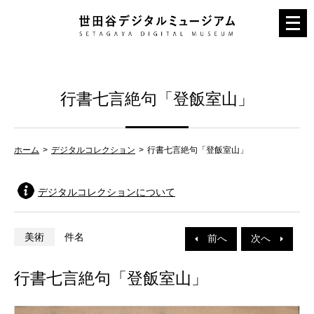
メ
ニ
ュ
ー
行書七言絶句「登飯室山」
を
開
く
ホーム
デジタルコレクション
行書七言絶句「登飯室山」
デジタルコレクションについて
美術
件名
前へ
次へ
行書七言絶句「登飯室山」