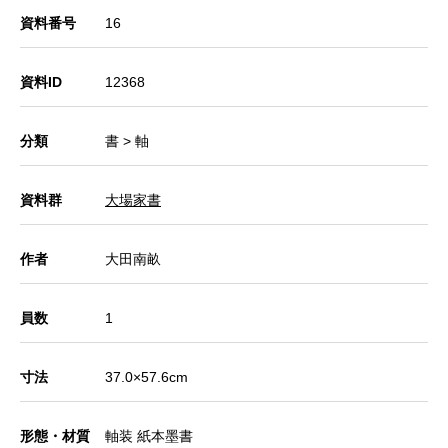
資料番号
16
資料ID
12368
分類
書 > 軸
資料群
大場家書
作者
大田南畝
員数
1
寸法
37.0×57.6cm
形態・材質
軸装 紙本墨書