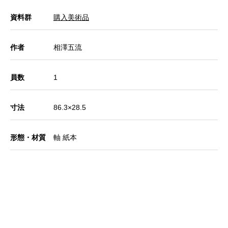
資料群
購入美術品
作者
相澤五流
員数
1
寸法
86.3×28.5
形態・材質
軸 紙本