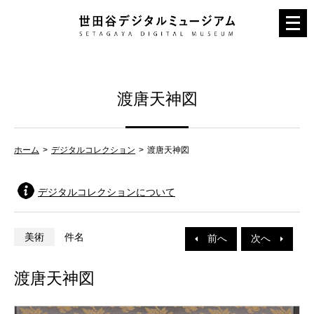
メ
ニ
ュ
ー
渡唐天神図
を
開
く
ホーム
デジタルコレクション
渡唐天神図
デジタルコレクションについて
美術
件名
前へ
次へ
渡唐天神図