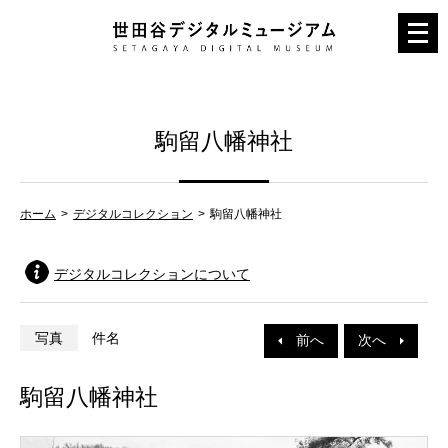
メ
ニ
ュ
ー
駒留八幡神社
を
開
く
ホーム
デジタルコレクション
駒留八幡神社
デジタルコレクションについて
写真
件名
前へ
次へ
駒留八幡神社