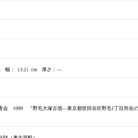
m 幅：（3.2）cm 厚さ：―
査会 1999 『野毛大塚古墳―東京都世田谷区野毛1丁目所
化財（考古資料）