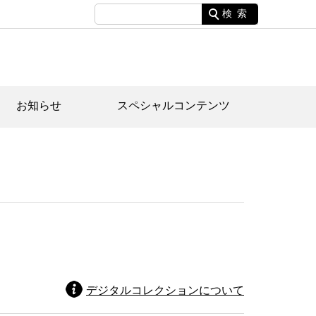
検索
お知らせ
スペシャルコンテンツ
土資料館について
家園のあらまし・文化財建造物
たがや文化散策マップ
間スケジュール
間スケジュール
化財紹介動画
体見学のご案内
本公園民家園
行物
デジタルコレクションについて