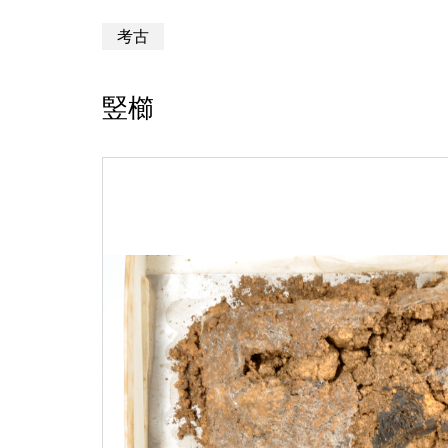
考古
竪櫛