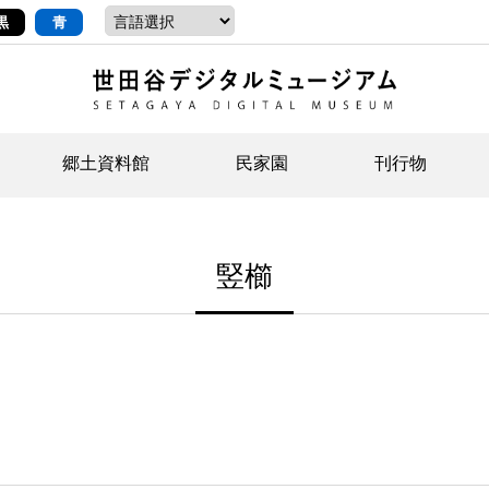
黒
青
郷土資料館
民家園
刊行物
ントップ
デジタルコレクションについて
お知らせ
お知らせ
せたがやの記憶
郷
民
せ
竪櫛
示・ボランティアなど)
語
イベント
イベント
ジュニア講座
年
年
文
社会科見学など）
開館時間/アクセス
刊行物
団
岡
資料の利用について
刊