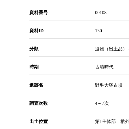
資料番号
00108
資料ID
130
分類
遺物（出土品） 
時期
古墳時代
遺跡名
野毛大塚古墳
調査次数
4～7次
出土位置
第1主体部 棺