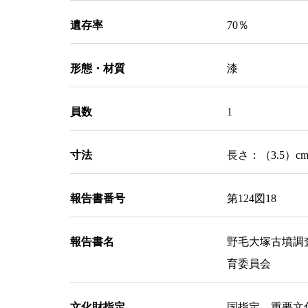
遺存率
70％
形態・材質
漆
員数
1
寸法
長さ：（3.5）c
報告書番号
第124図18
報告書名
野毛大塚古墳調
育委員会
文化財指定
国指定 重要文