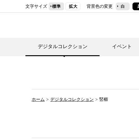
文字サイズ
背景色の変更
標準
拡大
白
デジタルコレクション
イベント
デジタルコレクショ
郷土資料館トップ
民家園トップ
刊行物一覧
世田谷区の歴史
フロアマップ
事業案内(テーマ展
せたがや歴史文化物
常設展案内
団体利用について（
ホーム
デジタルコレクション
竪櫛
施設利用について
次大夫堀公園民家園
代官屋敷について