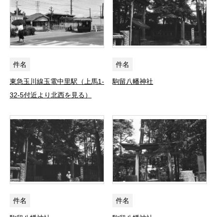
件名
件名
東急玉川線玉電中里駅（上馬1-
駒留八幡神社
32-5付近より北西を見る）
件名
件名