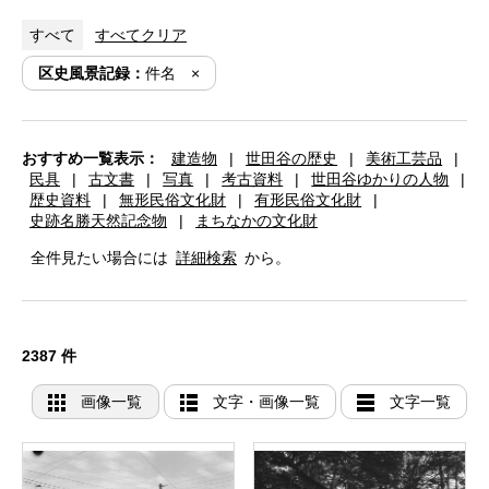
すべて
すべてクリア
区史風景記録：
件名
おすすめ一覧表示：
建造物
|
世田谷の歴史
|
美術工芸品
|
民具
|
古文書
|
写真
|
考古資料
|
世田谷ゆかりの人物
|
歴史資料
|
無形民俗文化財
|
有形民俗文化財
|
史跡名勝天然記念物
|
まちなかの文化財
全件見たい場合には
詳細検索
から。
2387 件
画像一覧
文字・画像一覧
文字一覧