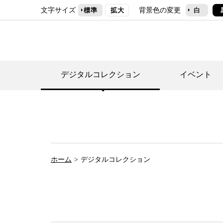
文字サイズ
背景色の変更
標準
拡大
白
デジタルコレクション
イベント
デジタルコレクショ
郷土資料館トップ
民家園トップ
刊行物一覧
世田谷区の歴史
フロアマップ
事業案内(テーマ展
せたがや歴史文化物
常設展案内
団体利用について（
ホーム
デジタルコレクション
施設利用について
次大夫堀公園民家園
代官屋敷について