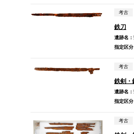
考古
鉄刀
遺跡名：
指定区分
考古
鉄剣・
遺跡名：
指定区分
考古