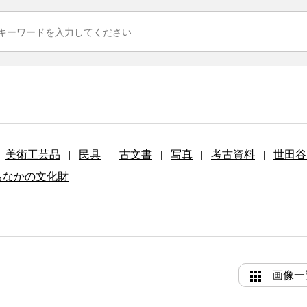
美術工芸品
|
民具
|
古文書
|
写真
|
考古資料
|
世田谷
ちなかの文化財
画像一