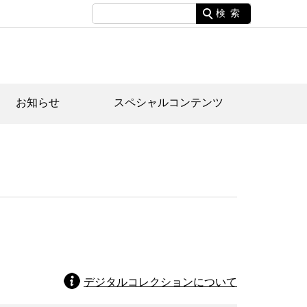
検索
お知らせ
スペシャルコンテンツ
土資料館について
家園のあらまし・文化財建造物
たがや文化散策マップ
間スケジュール
間スケジュール
化財紹介動画
体見学のご案内
本公園民家園
行物
デジタルコレクションについて