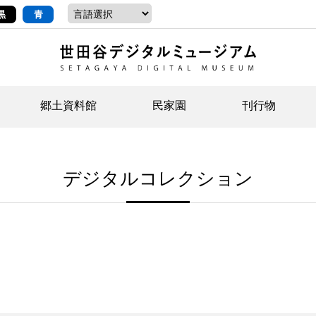
黒
青
郷土資料館
民家園
刊行物
ントップ
デジタルコレクションについて
お知らせ
お知らせ
せたがやの記憶
郷
民
せ
デジタルコレクション
示・ボランティアなど)
語
イベント
イベント
ジュニア講座
年
年
文
社会科見学など）
開館時間/アクセス
刊行物
団
岡
資料の利用について
刊