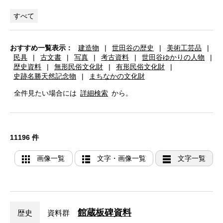
すべて
おすすめ一覧表示：
建造物
|
世田谷の歴史
|
美術工芸品
|
民具
|
古文書
|
写真
|
考古資料
|
世田谷ゆかりの人物
|
歴史資料
|
無形民俗文化財
|
有形民俗文化財
|
史跡名勝天然記念物
|
まちなかの文化財
全件見たい場合には
詳細検索
から。
11196 件
画像一覧
文字・画像一覧
文字一覧
館蔵板碑資料
歴史
資料群