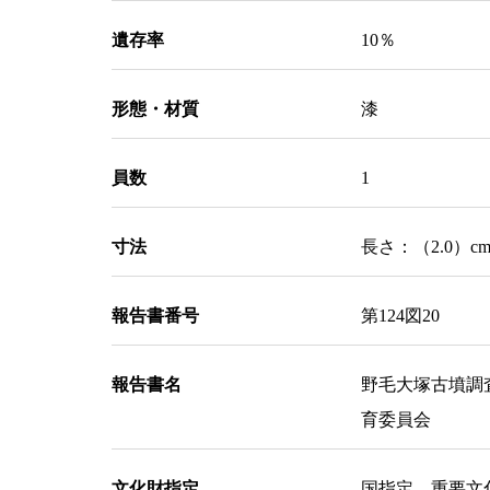
遺存率
10％
形態・材質
漆
員数
1
寸法
長さ：（2.0）c
報告書番号
第124図20
報告書名
野毛大塚古墳調
育委員会
文化財指定
国指定 重要文