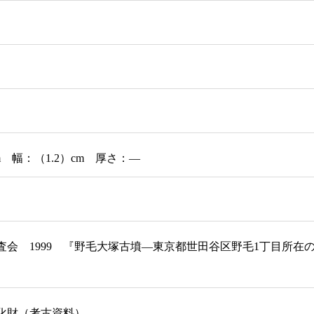
m 幅：（1.2）cm 厚さ：―
査会 1999 『野毛大塚古墳―東京都世田谷区野毛1丁目所
化財（考古資料）