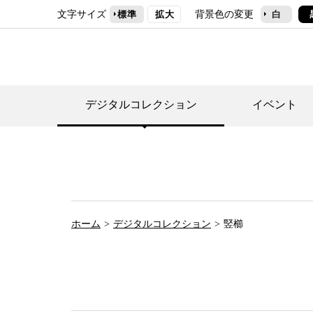
文字サイズ
背景色の変更
標準
拡大
白
デジタルコレクション
イベント
デジタルコレクショ
郷土資料館トップ
民家園トップ
刊行物一覧
世田谷区の歴史
フロアマップ
事業案内(テーマ展
せたがや歴史文化物
常設展案内
団体利用について（
ホーム
デジタルコレクション
竪櫛
施設利用について
次大夫堀公園民家園
代官屋敷について