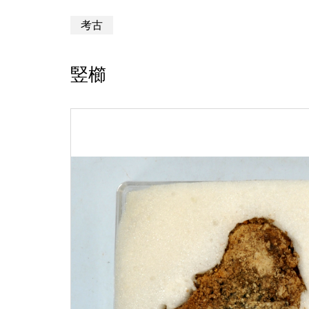
考古
竪櫛