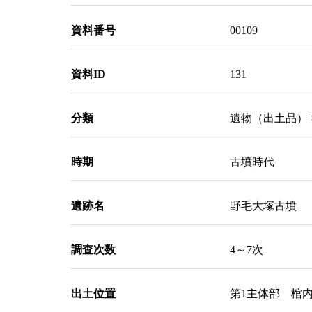
資料番号
00109
資料ID
131
分類
遺物（出土品） 
時期
古墳時代
遺跡名
野毛大塚古墳
調査次数
4～7次
出土位置
第1主体部 棺内