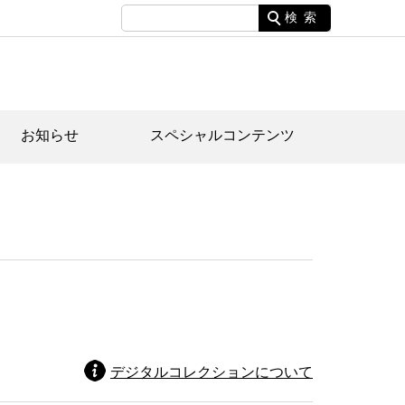
検索
お知らせ
スペシャルコンテンツ
土資料館について
家園のあらまし・文化財建造物
たがや文化散策マップ
間スケジュール
間スケジュール
化財紹介動画
体見学のご案内
本公園民家園
行物
デジタルコレクションについて