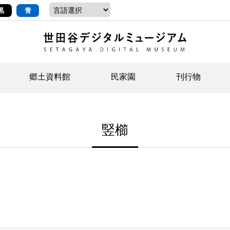
黒
青
郷土資料館
民家園
刊行物
ントップ
デジタルコレクションについて
お知らせ
お知らせ
せたがやの記憶
郷
民
せ
竪櫛
示・ボランティアなど)
語
イベント
イベント
ジュニア講座
年
年
文
社会科見学など）
開館時間/アクセス
刊行物
団
岡
資料の利用について
刊