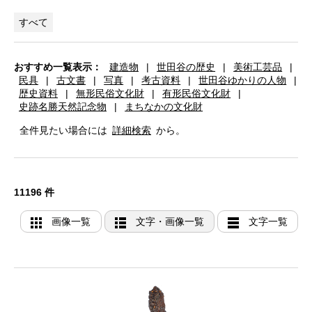
すべて
おすすめ一覧表示：
建造物
|
世田谷の歴史
|
美術工芸品
|
民具
|
古文書
|
写真
|
考古資料
|
世田谷ゆかりの人物
|
歴史資料
|
無形民俗文化財
|
有形民俗文化財
|
史跡名勝天然記念物
|
まちなかの文化財
全件見たい場合には
詳細検索
から。
11196 件
画像一覧
文字・画像一覧
文字一覧