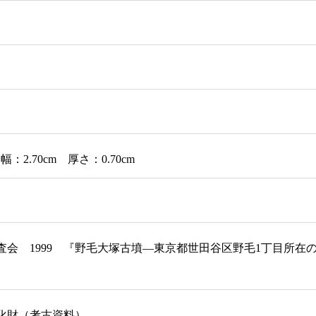
幅：2.70cm 厚さ：0.70cm
査会 1999 『野毛大塚古墳―東京都世田谷区野毛1丁目所
化財（考古資料）