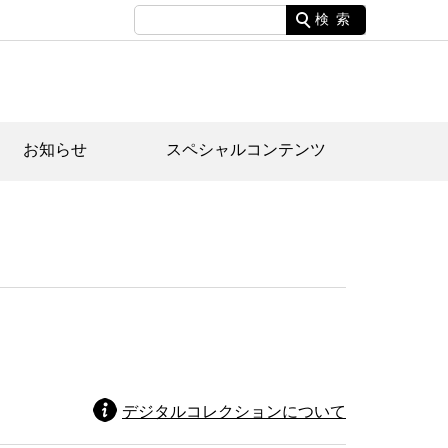
検索
お知らせ
スペシャルコンテンツ
土資料館について
家園のあらまし・文化財建造物
たがや文化散策マップ
間スケジュール
間スケジュール
化財紹介動画
体見学のご案内
本公園民家園
行物
デジタルコレクションについて