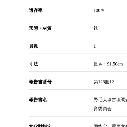
遺存率
100％
形態・材質
鉄
員数
1
寸法
長さ：91.50cm 
報告書番号
第128図12
報告書名
野毛大塚古墳調
育委員会
文化財指定
国指定 重要文