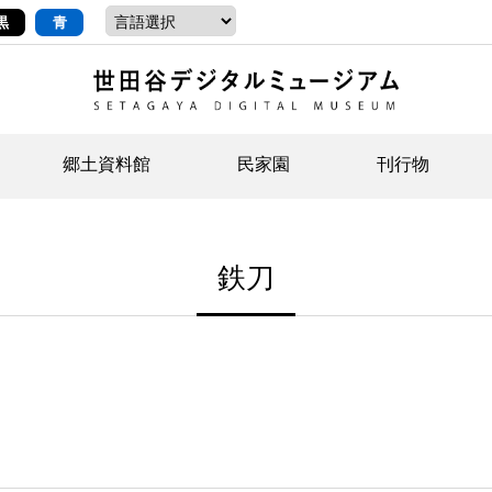
黒
青
郷土資料館
民家園
刊行物
ントップ
デジタルコレクションについて
お知らせ
お知らせ
せたがやの記憶
郷
民
せ
鉄刀
示・ボランティアなど)
語
イベント
イベント
ジュニア講座
年
年
文
社会科見学など）
開館時間/アクセス
刊行物
団
岡
資料の利用について
刊