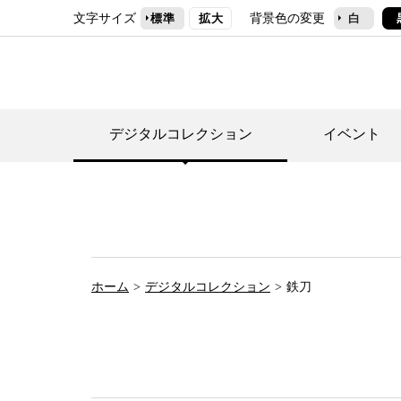
文字サイズ
背景色の変更
標準
拡大
白
デジタルコレクション
イベント
デジタルコレクショ
郷土資料館トップ
民家園トップ
刊行物一覧
世田谷区の歴史
フロアマップ
事業案内(テーマ展
せたがや歴史文化物
常設展案内
団体利用について（
ホーム
デジタルコレクション
鉄刀
施設利用について
次大夫堀公園民家園
代官屋敷について