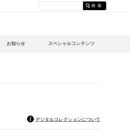
検索
お知らせ
スペシャルコンテンツ
土資料館について
家園のあらまし・文化財建造物
たがや文化散策マップ
間スケジュール
間スケジュール
化財紹介動画
体見学のご案内
本公園民家園
行物
デジタルコレクションについて