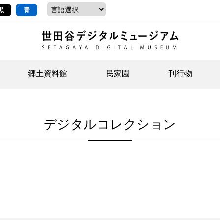
黒
青
郷土資料館
民家園
刊行物
ントップ
デジタルコレクションについて
お知らせ
お知らせ
せたがやの記憶
郷
民
せ
デジタルコレクション
示・ボランティアなど)
語
イベント
イベント
ジュニア講座
年
年
文
社会科見学など）
開館時間/アクセス
刊行物
団
岡
資料の利用について
刊