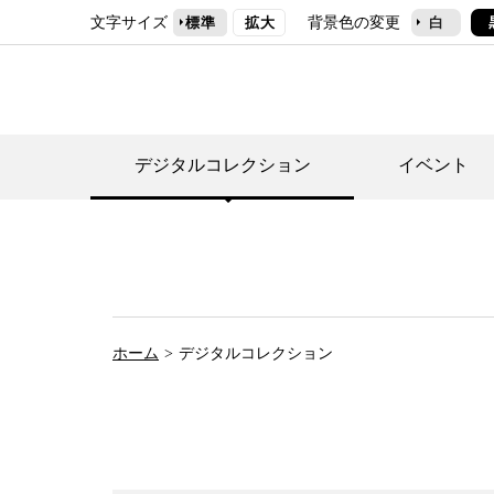
文字サイズ
背景色の変更
標準
拡大
白
デジタルコレクション
イベント
デジタルコレクショ
郷土資料館トップ
民家園トップ
刊行物一覧
世田谷区の歴史
フロアマップ
事業案内(テーマ展
せたがや歴史文化物
常設展案内
団体利用について（
ホーム
デジタルコレクション
施設利用について
次大夫堀公園民家園
代官屋敷について