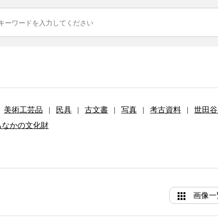
美術工芸品
|
民具
|
古文書
|
写真
|
考古資料
|
世田谷
ちなかの文化財
画像一