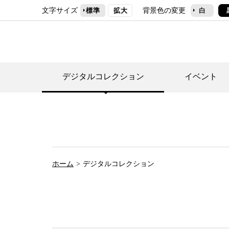
文字サイズ
背景色の変更
標準
拡大
白
デジタルコレクション
イベント
デジタルコレクショ
郷土資料館トップ
民家園トップ
刊行物一覧
世田谷区の歴史
フロアマップ
事業案内(テーマ展
せたがや歴史文化物
常設展案内
団体利用について（
ホーム
デジタルコレクション
施設利用について
次大夫堀公園民家園
代官屋敷について