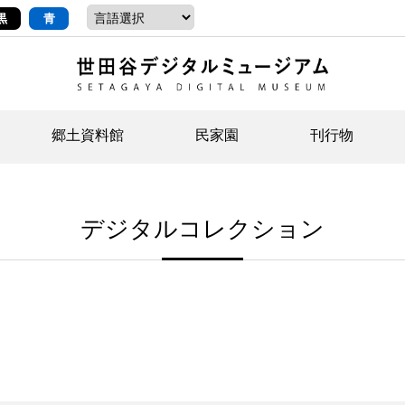
黒
青
郷土資料館
民家園
刊行物
ントップ
デジタルコレクションについて
お知らせ
お知らせ
せたがやの記憶
郷
民
せ
デジタルコレクション
示・ボランティアなど)
語
イベント
イベント
ジュニア講座
年
年
文
社会科見学など）
開館時間/アクセス
刊行物
団
岡
資料の利用について
刊