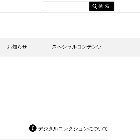
検索
お知らせ
スペシャルコンテンツ
土資料館について
家園のあらまし・文化財建造物
たがや文化散策マップ
間スケジュール
間スケジュール
化財紹介動画
体見学のご案内
本公園民家園
行物
デジタルコレクションについて