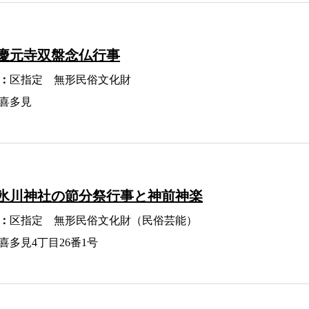
慶元寺双盤念仏行事
：
区指定 無形民俗文化財
喜多見
氷川神社の節分祭行事と神前神楽
：
区指定 無形民俗文化財（民俗芸能）
喜多見4丁目26番1号