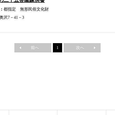
の二十五菩薩練供養
：
都指定 無形民俗文化財
奥沢7－41－3
前へ
次へ
1