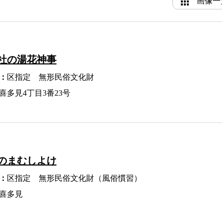
画像一
社の湯花神事
：
区指定 無形民俗文化財
喜多見4丁目3番23号
のまむしよけ
：
区指定 無形民俗文化財（風俗慣習）
喜多見