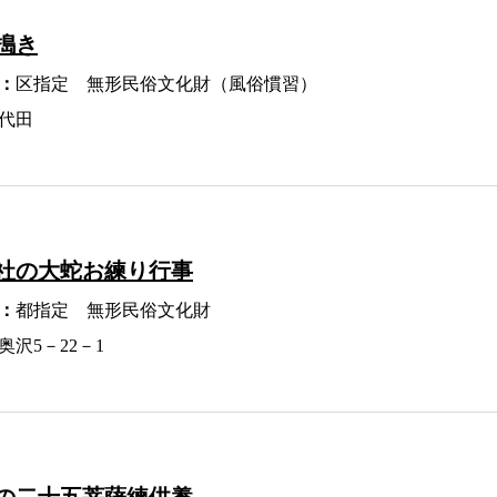
搗き
：
区指定 無形民俗文化財（風俗慣習）
代田
社の大蛇お練り行事
：
都指定 無形民俗文化財
奥沢5－22－1