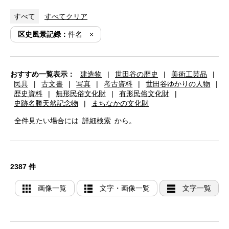
すべて
すべてクリア
区史風景記録：
件名
おすすめ一覧表示：
建造物
|
世田谷の歴史
|
美術工芸品
|
民具
|
古文書
|
写真
|
考古資料
|
世田谷ゆかりの人物
|
歴史資料
|
無形民俗文化財
|
有形民俗文化財
|
史跡名勝天然記念物
|
まちなかの文化財
全件見たい場合には
詳細検索
から。
2387 件
画像一覧
文字・画像一覧
文字一覧