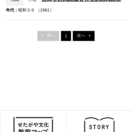
年代：
昭和３６ （1961）
前へ
次へ
1