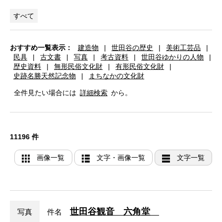
すべて
おすすめ一覧表示：
建造物
|
世田谷の歴史
|
美術工芸品
|
民具
|
古文書
|
写真
|
考古資料
|
世田谷ゆかりの人物
|
歴史資料
|
無形民俗文化財
|
有形民俗文化財
|
史跡名勝天然記念物
|
まちなかの文化財
全件見たい場合には
詳細検索
から。
11196 件
画像一覧
文字・画像一覧
文字一覧
世田谷観音 六角堂
写真
件名