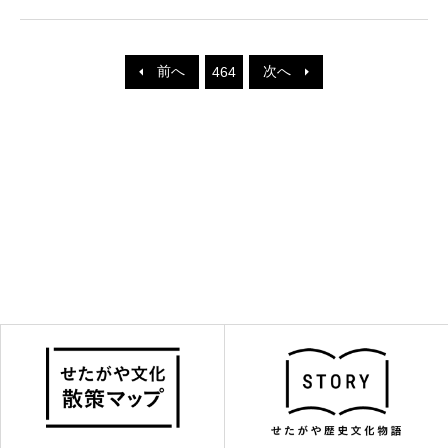
前へ
次へ
464