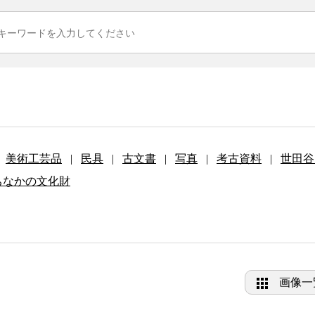
美術工芸品
|
民具
|
古文書
|
写真
|
考古資料
|
世田谷
ちなかの文化財
画像一