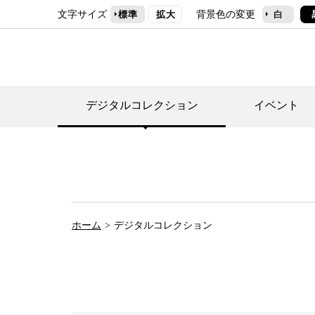
文字サイズ
背景色の変更
標準
拡大
白
デジタルコレクション
イベント
デジタルコレクショ
郷土資料館トップ
民家園トップ
刊行物一覧
世田谷区の歴史
フロアマップ
事業案内(テーマ展
せたがや歴史文化物
常設展案内
団体利用について（
ホーム
デジタルコレクション
施設利用について
次大夫堀公園民家園
代官屋敷について