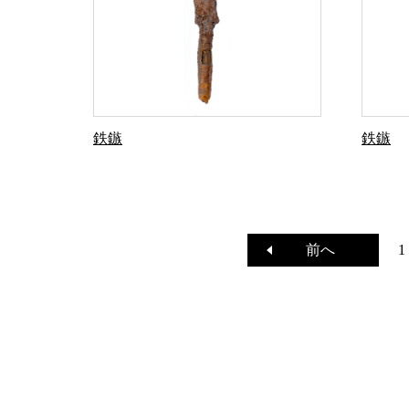
鉄鏃
鉄鏃
前へ
1