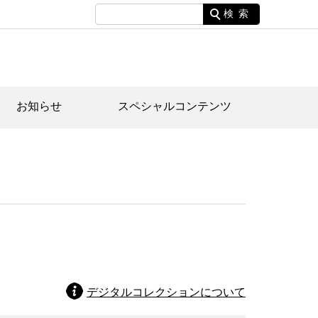
検索
お知らせ
スペシャルコンテンツ
土資料館について
家園のあらまし・文化財建造物
たがや文化散策マップ
間スケジュール
間スケジュール
化財紹介動画
体見学のご案内
本公園民家園
行物
デジタルコレクションについて