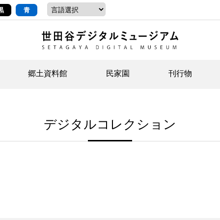
黒
青
郷土資料館
民家園
刊行物
ントップ
デジタルコレクションについて
お知らせ
お知らせ
せたがやの記憶
郷
民
せ
デジタルコレクション
示・ボランティアなど)
語
イベント
イベント
ジュニア講座
年
年
文
社会科見学など）
開館時間/アクセス
刊行物
団
岡
資料の利用について
刊