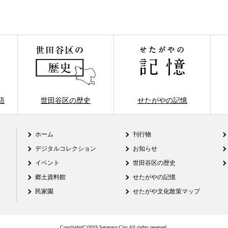
語
世田谷区の歴史
せたがやの記憶
ホーム
刊行物
デジタルコレクション
お知らせ
イベント
世田谷区の歴史
郷土資料館
せたがやの記憶
民家園
せたがや文化散策マップ
Copylight(C)2019 Setagaya City.All rights reserved.