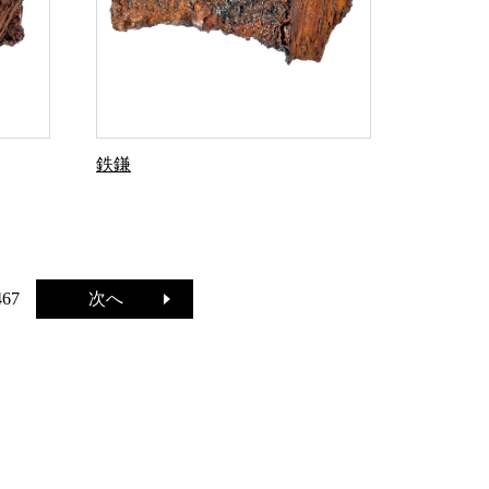
鉄鎌
次へ
467