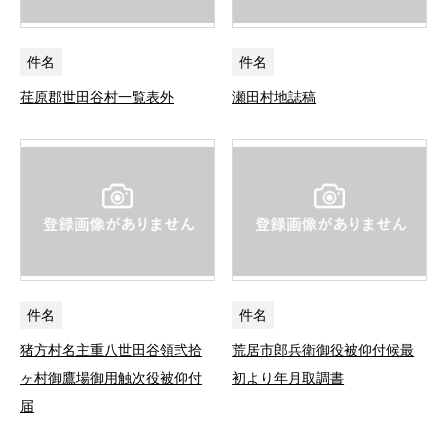
件名
件名
荏原郡世田谷村一覧表外
瀬田村地誌稿
件名
件名
猪方村名主重八世田谷領弐拾
荒居市郎兵衛御役被仰付候最
ヶ村御鷹場御用触次役被仰付
初より年月取調書
届