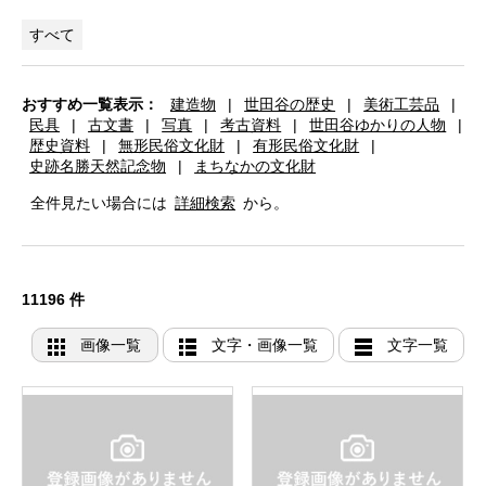
すべて
おすすめ一覧表示：
建造物
|
世田谷の歴史
|
美術工芸品
|
民具
|
古文書
|
写真
|
考古資料
|
世田谷ゆかりの人物
|
歴史資料
|
無形民俗文化財
|
有形民俗文化財
|
史跡名勝天然記念物
|
まちなかの文化財
全件見たい場合には
詳細検索
から。
11196 件
画像一覧
文字・画像一覧
文字一覧