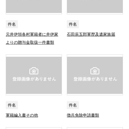
件名
件名
元井伊領各村軍籍者に井伊家
石田辰五郎軍歴及遺家族届
よりの贈与金取扱一件書類
件名
件名
軍籍編入書その他
徴兵免除申請書類