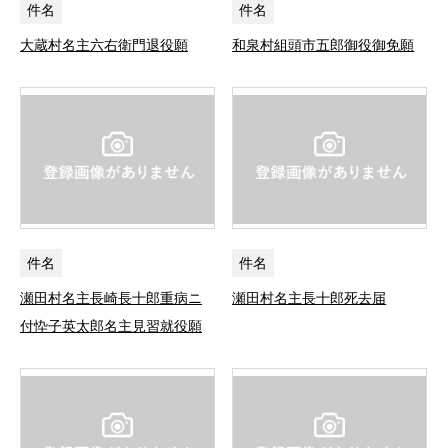
件名
件名
大蔵村名主六右衛門退役願
和泉村組頭市五郎御役御免願
件名
件名
瀬田村名主長崎長十郎重病ニ
瀬田村名主長十郎死去届
付忰子英太郎名主見習就役願