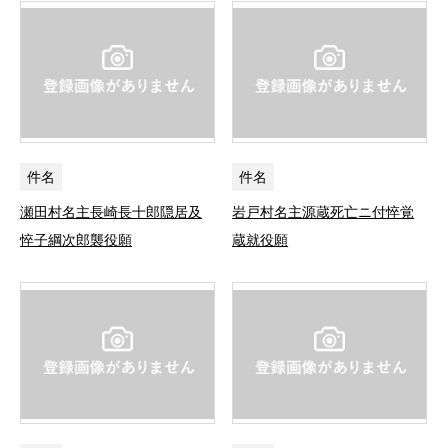
件名
件名
瀬田村名主長崎長十郎隠居及
岩戸村名主源蔵死亡ニ付悴覚
悴子綱次郎襲役願
蔵就役願