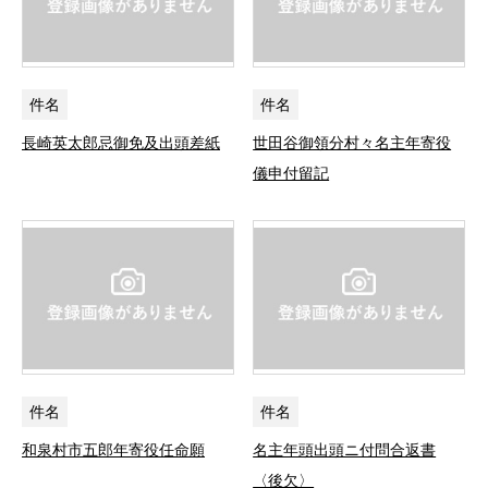
件名
件名
長崎英太郎忌御免及出頭差紙
世田谷御領分村々名主年寄役
儀申付留記
件名
件名
和泉村市五郎年寄役任命願
名主年頭出頭ニ付問合返書
〈後欠〉