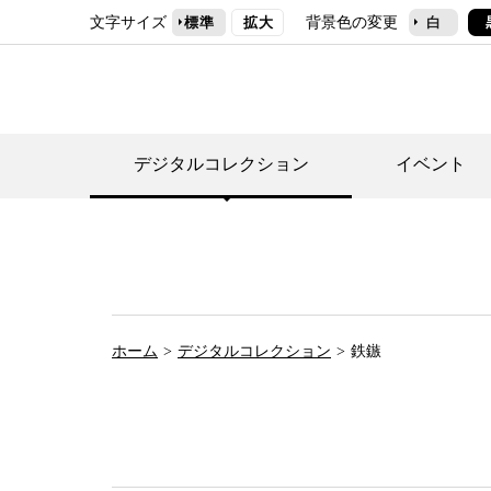
文字サイズ
背景色の変更
標準
拡大
白
デジタルコレクション
イベント
デジタルコレクショ
郷土資料館トップ
民家園トップ
刊行物一覧
世田谷区の歴史
フロアマップ
事業案内(テーマ展
せたがや歴史文化物
常設展案内
団体利用について（
ホーム
デジタルコレクション
鉄鏃
施設利用について
次大夫堀公園民家園
代官屋敷について