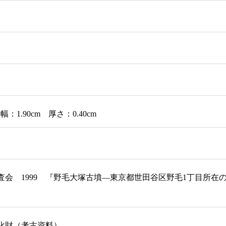
幅：1.90cm 厚さ：0.40cm
査会 1999 『野毛大塚古墳―東京都世田谷区野毛1丁目所
化財（考古資料）