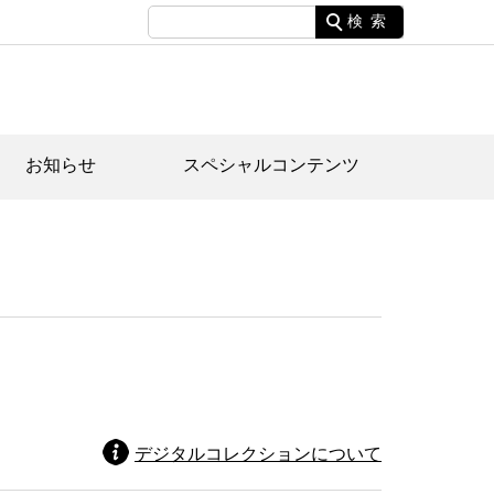
検索
お知らせ
スペシャルコンテンツ
土資料館について
家園のあらまし・文化財建造物
たがや文化散策マップ
間スケジュール
間スケジュール
化財紹介動画
体見学のご案内
本公園民家園
行物
デジタルコレクションについて