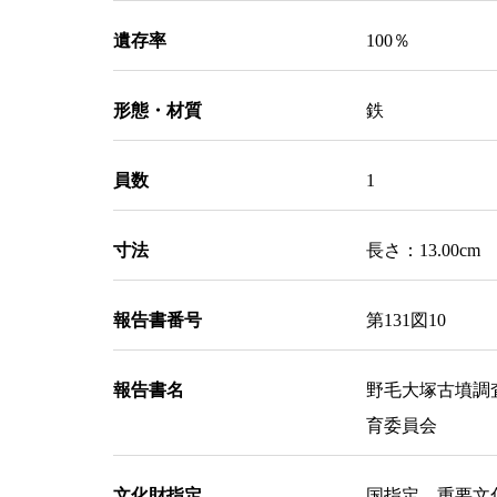
遺存率
100％
形態・材質
鉄
員数
1
寸法
長さ：13.00cm 
報告書番号
第131図10
報告書名
野毛大塚古墳調
育委員会
文化財指定
国指定 重要文