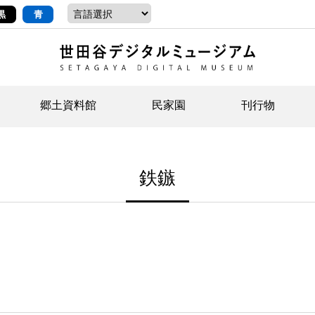
黒
青
郷土資料館
民家園
刊行物
ントップ
デジタルコレクションについて
お知らせ
お知らせ
せたがやの記憶
郷
民
せ
鉄鏃
示・ボランティアなど)
語
イベント
イベント
ジュニア講座
年
年
文
社会科見学など）
開館時間/アクセス
刊行物
団
岡
資料の利用について
刊