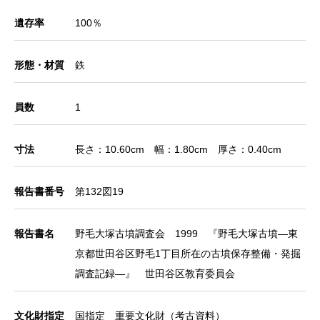
遺存率
100％
形態・材質
鉄
員数
1
寸法
長さ：10.60cm 幅：1.80cm 厚さ：0.40cm
報告書番号
第132図19
報告書名
野毛大塚古墳調査会 1999 『野毛大塚古墳―東
京都世田谷区野毛1丁目所在の古墳保存整備・発掘
調査記録―』 世田谷区教育委員会
文化財指定
国指定 重要文化財（考古資料）