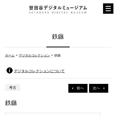
メ
ニ
ュ
ー
鉄鏃
を
開
く
ホーム
デジタルコレクション
鉄鏃
デジタルコレクションについて
考古
前へ
次へ
鉄鏃