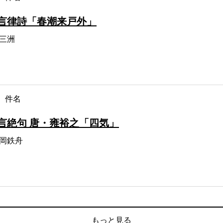
言律詩「春潮来戸外」
三洲
件名
言絶句 唐・雍裕之「四気」
岡鉄舟
もっと見る