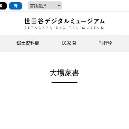
黒
青
郷土資料館
民家園
刊行物
ントップ
デジタルコレクションについて
お知らせ
お知らせ
せたがやの記憶
郷
民
せ
大場家書
示・ボランティアなど)
語
イベント
イベント
ジュニア講座
年
年
文
社会科見学など）
開館時間/アクセス
刊行物
団
岡
資料の利用について
刊