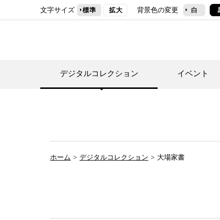
文字サイズ
背景色の変更
標準
拡大
白
デジタルコレクション
イベント
デジタルコレクショ
郷土資料館トップ
民家園トップ
刊行物一覧
世田谷区の歴史
フロアマップ
事業案内(テーマ展
せたがや歴史文化物
常設展案内
団体利用について（
ホーム
デジタルコレクション
大場家書
施設利用について
次大夫堀公園民家園
代官屋敷について