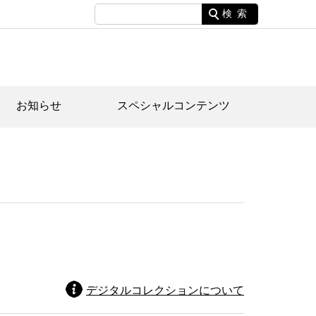
検索
お知らせ
スペシャルコンテンツ
土資料館について
家園のあらまし・文化財建造物
たがや文化散策マップ
間スケジュール
間スケジュール
化財紹介動画
体見学のご案内
本公園民家園
行物
デジタルコレクションについて