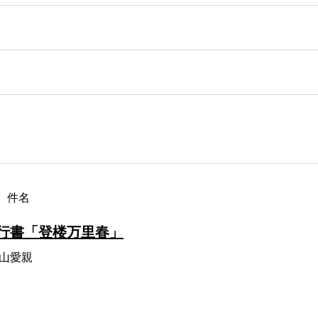
件名
行書「登楼万里春」
山愛親