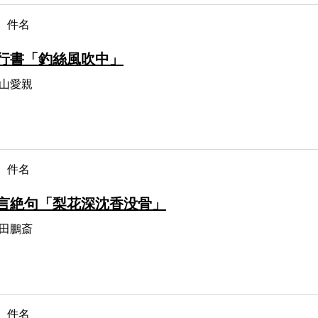
件名
行書「釣絲風吹中」
山愛親
件名
言絶句「梨花深沈香没骨」
田鵬斎
件名