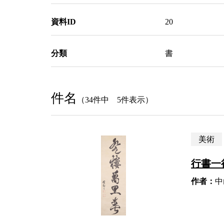
資料ID
20
分類
書
件名
（34件中 5件表示）
美術
行書一
作者：
中