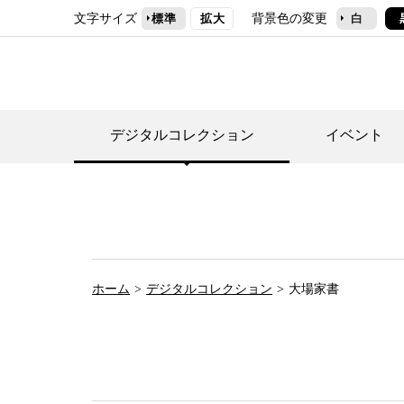
文字サイズ
背景色の変更
標準
拡大
白
デジタルコレクション
イベント
デジタルコレクショ
郷土資料館トップ
民家園トップ
刊行物一覧
世田谷区の歴史
フロアマップ
事業案内(テーマ展
せたがや歴史文化物
常設展案内
団体利用について（
ホーム
デジタルコレクション
大場家書
施設利用について
次大夫堀公園民家園
代官屋敷について