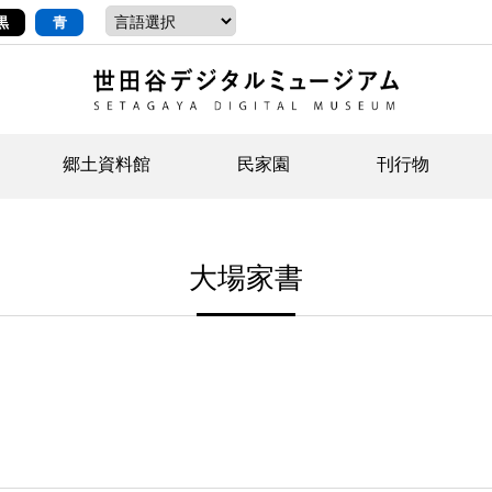
黒
青
郷土資料館
民家園
刊行物
ントップ
デジタルコレクションについて
お知らせ
お知らせ
せたがやの記憶
郷
民
せ
大場家書
示・ボランティアなど)
語
イベント
イベント
ジュニア講座
年
年
文
社会科見学など）
開館時間/アクセス
刊行物
団
岡
資料の利用について
刊