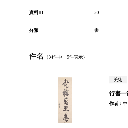
資料ID
20
分類
書
件名
（34件中 5件表示）
美術
行書一
作者：
中