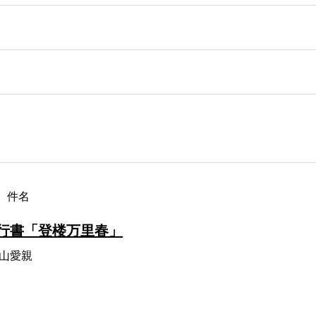
件名
行書「登楼万里春」
山愛親