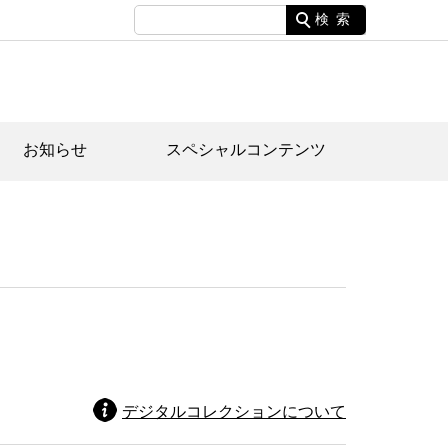
検索
お知らせ
スペシャルコンテンツ
土資料館について
家園のあらまし・文化財建造物
たがや文化散策マップ
間スケジュール
間スケジュール
化財紹介動画
体見学のご案内
本公園民家園
行物
デジタルコレクションについて