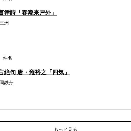
言律詩「春潮来戸外」
三洲
件名
言絶句 唐・雍裕之「四気」
岡鉄舟
もっと見る