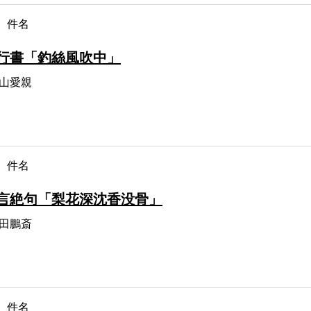
件名
行書「釣絲風吹中」
山愛親
件名
言絶句「梨花深沈香没骨」
田鵬斎
件名