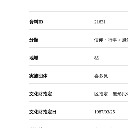
資料ID
21631
分類
信仰・行事 > 
地域
砧
実施団体
喜多見
文化財指定
区指定 無形民
文化財指定日
1987/03/25