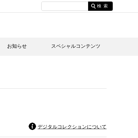
検索
お知らせ
スペシャルコンテンツ
土資料館について
家園のあらまし・文化財建造物
たがや文化散策マップ
間スケジュール
間スケジュール
化財紹介動画
体見学のご案内
本公園民家園
行物
デジタルコレクションについて