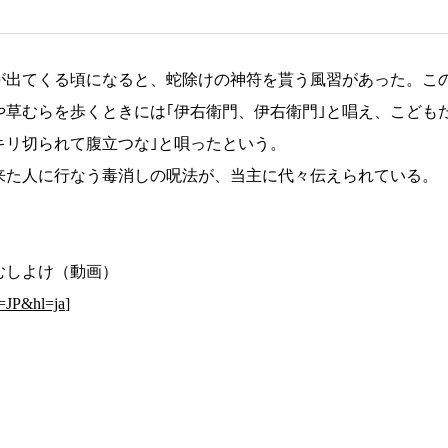
出てくる頃になると、蛇除けの神符を貰う風習があった。こ
草むらを歩くときには｢伊右衛門、伊右衛門｣と唱え、こども
キリ切られて腹立つな｣と唄ったという。
た人に行なう毒消しの呪法が、当主に代々伝えられている。
むしよけ（動画）
=JP&hl=ja
]