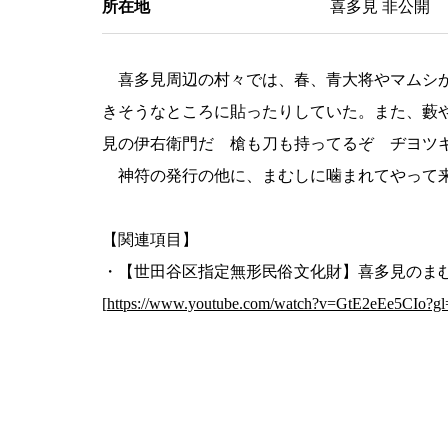
所在地
喜多見 非公開
喜多見周辺の村々では、春、青大将やマムシが
きそうなところに貼ったりしていた。また、藪や
見の伊右衛門だ 槍も刀も持ってるぞ ヂヨツ
神符の発行の他に、まむしに噛まれてやって来
【関連項目】
・【世田谷区指定無形民俗文化財】喜多見のま
[
https://www.youtube.com/watch?v=GtE2eEe5CIo?gl