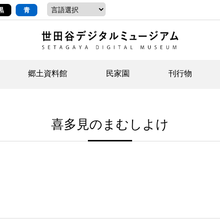
黒
青
郷土資料館
民家園
刊行物
ントップ
デジタルコレクションについて
お知らせ
お知らせ
せたがやの記憶
郷
民
せ
喜多見のまむしよけ
示・ボランティアなど)
語
イベント
イベント
ジュニア講座
年
年
文
社会科見学など）
開館時間/アクセス
刊行物
団
岡
資料の利用について
刊