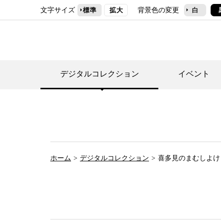
文字サイズ
背景色の変更
標準
拡大
白
デジタルコレクション
イベント
デジタルコレクショ
郷土資料館トップ
民家園トップ
刊行物一覧
世田谷区の歴史
フロアマップ
事業案内(テーマ展
せたがや歴史文化物
常設展案内
団体利用について（
ホーム
デジタルコレクション
喜多見のまむしよけ
施設利用について
次大夫堀公園民家園
代官屋敷について