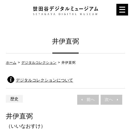
メ
ニ
ュ
ー
井伊直弼
を
開
く
ホーム
デジタルコレクション
井伊直弼
デジタルコレクションについて
歴史
前へ
次へ
井伊直弼
（いいなおすけ）