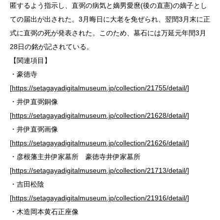
匿するよう指示し、直弼の病気と嫡男愛麿(後の直憲)の嫡子とし
ての届出が出された。3月晦日に大老を免ぜられ、翌閏3月末に正
式に直弼の死が発表された。このため、墓石には万延元年閏3月
28日の銘が記されている。
【関連項目】
・豪徳寺
[
https://setagayadigitalmuseum.jp/collection/21755/detail/
]
・井伊直弼銅像
[
https://setagayadigitalmuseum.jp/collection/21628/detail/
]
・井伊直弼画像
[
https://setagayadigitalmuseum.jp/collection/21626/detail/
]
・彦根藩主井伊家墓所 豪徳寺井伊家墓所
[
https://setagayadigitalmuseum.jp/collection/21713/detail/
]
・吉田松陰
[
https://setagayadigitalmuseum.jp/collection/21916/detail/
]
・木造岡本黄石正座像