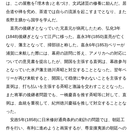
は、この屋敷を｢埋木舎｣と名づけ、文武諸芸の修養に励んだ。居
合道や禅を究め、茶道では自らの流派を起こすまでとなり、また
長野主膳から国学を学んだ。
直亮の後継ぎとなっていた兄直元が病死したため、弘化3年
(1848)後継ぎとなって江戸に移った。嘉永3年(1850)直亮が亡く
なり、藩主となって、掃部頭と称した。嘉永6年(1853)ペリーが
浦賀に来航した際には、幕府の諮問に答え、アメリカへの対応に
ついての意見書を提出したが、開国を主張する直弼は、幕政参与
となっていた水戸藩主徳川斉昭と対立することとなった。翌年ペ
リーが再び来航すると、開国して穏便に争わないことを主張する
直弼は、打ち払いを主張する斉昭と激論を交わすこととなった。
また将軍の後継者問題でも、一橋慶喜を推す斉昭等に対して、直
弼は、血統を重視して、紀州徳川慶福を推して対立することとな
った。
安政5年(1858)に日米修好通商条約の勅許の問題では、朝廷工
作を行い、有利に進めようと画策するが、尊皇攘夷派の朝廷への