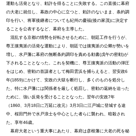
運動も活発となり、勅許を得ることに失敗する。この直後に幕府
の大老に就任し、幕政の中心に立つと、勅許のないまま、条約調
印を行い、将軍後継者についても紀州の慶福(後の家茂)に決定す
ることを公表するなど、幕府を主導した。
混乱する京都の情勢を好転させるために、朝廷工作を行うが、
尊王攘夷派の活発な運動により、朝廷では攘夷派の公卿が勢いを
増し、水戸藩に幕府の無断条約調印を責める勅書(戊午の密勅)が
下されることとなった。これを契機に、尊王攘夷派の活動の弾圧
をはじめ、密勅の首謀者として梅田雲浜を捕らえると、翌安政6
年(1859)にかけて、安政の大獄を断行し、多くのものを処分し
た。特に水戸藩には関係者を厳しく処罰し、密勅の返納を迫った
ために、強い反発を受けることとなった。翌年の安政7年
（1860、3月18日に万延に改元）3月3日に江戸城に登城する途
中、桜田門外で水戸浪士を中心とした者らに襲われ、暗殺され
た。享年46歳。
幕府大老という重大事にあたり、幕府は彦根藩に大老の死を秘