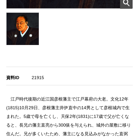
資料ID
21915
江戸時代後期の近江国彦根藩主で江戸幕府の大老。文化12年
(1815)10月29日、彦根藩主井伊直中の14男として彦根城内で生
まれた。5歳で母を亡くし、天保2年(1831)に17歳で父が亡くな
ると、長兄の藩主直亮から300俵を与えられ、城外の屋敷に移り
住んだ。兄が多くいたため、藩主になる見込みがなかった直弼